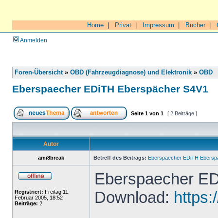
Home
|
Privat
|
Impressum
|
Bücher
|
Anmelden
Foren-Übersicht
»
OBD (Fahrzeugdiagnose) und Elektronik
»
OBD
Eberspaecher EDiTH Eberspächer S4V1
Seite
1
von
1
[ 2 Beiträge ]
Autor
ami8break
Betreff des Beitrags:
Eberspaecher EDiTH Ebersp
Eberspaecher ED
Download:
https:
Registriert:
Freitag 11.
Februar 2005, 18:52
Beiträge:
2