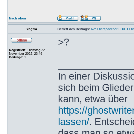
Nach oben
Yhgtr4
Betreff des Beitrags:
Re: Eberspaecher EDiTH Eb
>?
Registriert:
Dienstag 22.
November 2022, 23:49
Beiträge:
1
______________
In einer Diskuss
sich beim Glieder
kann, etwa über
https://ghostwrit
lassen/
. Entsche
dass man so etwas