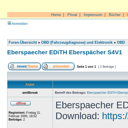
Home
|
Privat
|
Impressum
|
Bücher
|
Anmelden
Foren-Übersicht
»
OBD (Fahrzeugdiagnose) und Elektronik
»
OBD
Eberspaecher EDiTH Eberspächer S4V1
Seite
1
von
1
[ 2 Beiträge ]
Autor
ami8break
Betreff des Beitrags:
Eberspaecher EDiTH Ebersp
Eberspaecher ED
Download:
https:
Registriert:
Freitag 11.
Februar 2005, 18:52
Beiträge:
2