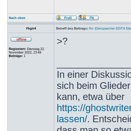
Nach oben
Yhgtr4
Betreff des Beitrags:
Re: Eberspaecher EDiTH Eb
>?
Registriert:
Dienstag 22.
November 2022, 23:49
Beiträge:
1
______________
In einer Diskuss
sich beim Glieder
kann, etwa über
https://ghostwrit
lassen/
. Entsche
dass man so etwas