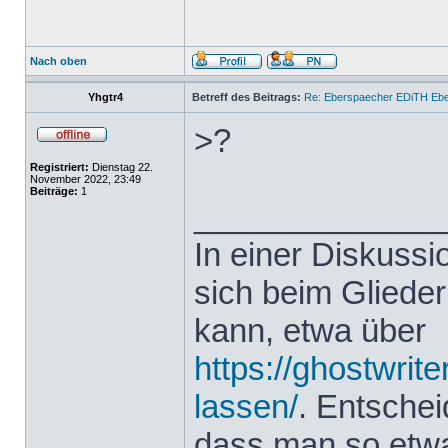
Nach oben
Yhgtr4
Betreff des Beitrags:
Re: Eberspaecher EDiTH Eb
>?
Registriert:
Dienstag 22.
November 2022, 23:49
Beiträge:
1
______________
In einer Diskuss
sich beim Glieder
kann, etwa über
https://ghostwrit
lassen/
. Entsche
dass man so etwas