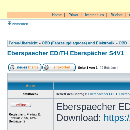
Home
|
Privat
|
Impressum
|
Bücher
|
Anmelden
Foren-Übersicht
»
OBD (Fahrzeugdiagnose) und Elektronik
»
OBD
Eberspaecher EDiTH Eberspächer S4V1
Seite
1
von
1
[ 2 Beiträge ]
Autor
ami8break
Betreff des Beitrags:
Eberspaecher EDiTH Ebersp
Eberspaecher ED
Download:
https:
Registriert:
Freitag 11.
Februar 2005, 18:52
Beiträge:
2