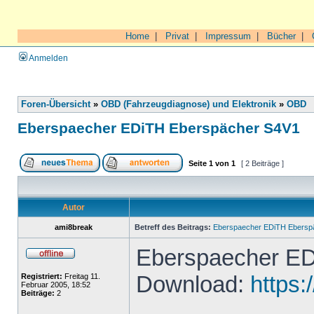
Home
|
Privat
|
Impressum
|
Bücher
|
Anmelden
Foren-Übersicht
»
OBD (Fahrzeugdiagnose) und Elektronik
»
OBD
Eberspaecher EDiTH Eberspächer S4V1
Seite
1
von
1
[ 2 Beiträge ]
Autor
ami8break
Betreff des Beitrags:
Eberspaecher EDiTH Ebersp
Eberspaecher ED
Download:
https:
Registriert:
Freitag 11.
Februar 2005, 18:52
Beiträge:
2