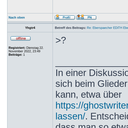
Nach oben
Yhgtr4
Betreff des Beitrags:
Re: Eberspaecher EDiTH Eb
>?
Registriert:
Dienstag 22.
November 2022, 23:49
Beiträge:
1
______________
In einer Diskuss
sich beim Glieder
kann, etwa über
https://ghostwrit
lassen/
. Entsche
dass man so etwas