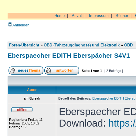
Home
|
Privat
|
Impressum
|
Bücher
|
Anmelden
Foren-Übersicht
»
OBD (Fahrzeugdiagnose) und Elektronik
»
OBD
Eberspaecher EDiTH Eberspächer S4V1
Seite
1
von
1
[ 2 Beiträge ]
Autor
ami8break
Betreff des Beitrags:
Eberspaecher EDiTH Ebersp
Eberspaecher ED
Download:
https:
Registriert:
Freitag 11.
Februar 2005, 18:52
Beiträge:
2