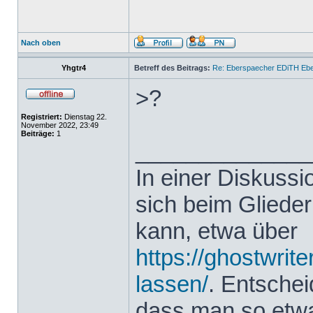
Nach oben
Yhgtr4
Betreff des Beitrags:
Re: Eberspaecher EDiTH Eb
>?
Registriert:
Dienstag 22.
November 2022, 23:49
Beiträge:
1
______________
In einer Diskuss
sich beim Glieder
kann, etwa über
https://ghostwrit
lassen/
. Entsche
dass man so etwas