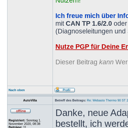
Nutzern!
Ich freue mich über Inf
mit
CAN TP 1.6/2.0
ode
(Diagnoseleitungen und
Nutze PGP für Deine Em
Dieser Beitrag
kann
Werb
Nach oben
AutoVilla
Betreff des Beitrags:
Re: Webasto Thermo 90 ST 2
Danke, neue Ada
bestellt, ich werd
Registriert:
Sonntag 1.
November 2020, 08:38
Beiträge:
11