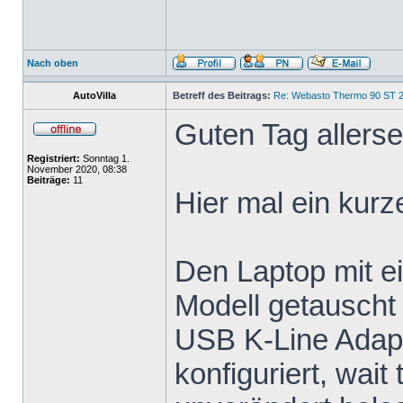
Nach oben
AutoVilla
Betreff des Beitrags:
Re: Webasto Thermo 90 ST 2
Guten Tag allersei
Registriert:
Sonntag 1.
November 2020, 08:38
Beiträge:
11
Hier mal ein kurz
Den Laptop mit e
Modell getauscht
USB K-Line Adapt
konfiguriert, wai