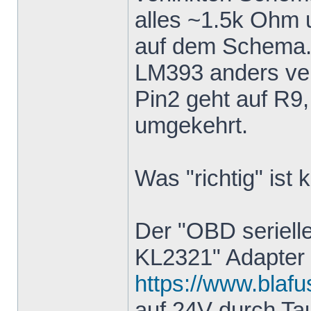
alles ~1.5k Ohm 
auf dem Schema.
LM393 anders ver
Pin2 geht auf R9
umgekehrt.
Was "richtig" ist 
Der "OBD seriell
KL2321" Adapter
https://www.blafu
auf 24V durch T