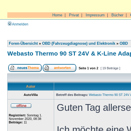
Home
|
Privat
|
Impressum
|
Bücher
|
Anmelden
Foren-Übersicht
»
OBD (Fahrzeugdiagnose) und Elektronik
»
OBD
Webasto Thermo 90 ST 24V & K-Line Ada
Seite
1
von
2
[ 19 Beiträge ]
Autor
AutoVilla
Betreff des Beitrags:
Webasto Thermo 90 ST 24V &
Guten Tag allersei
Registriert:
Sonntag 1.
November 2020, 08:38
Beiträge:
11
Ich möchte eine