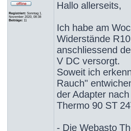
Hallo allerseits,
Registriert:
Sonntag 1.
November 2020, 08:38
Beiträge:
11
Ich habe am Woc
Widerstände R10 
anschliessend de
V DC versorgt.
Soweit ich erkenn
Rauch" entwichen -
der Adapter nach 
Thermo 90 ST 24
- Die Webasto T