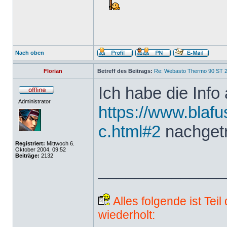
Nach oben
Florian
Betreff des Beitrags:
Re: Webasto Thermo 90 ST 2
Ich habe die Info 
Administrator
https://www.blafu
c.html#2
nachget
Registriert:
Mittwoch 6.
Oktober 2004, 09:52
Beiträge:
2132
______________
Alles folgende ist Tei
wiederholt: