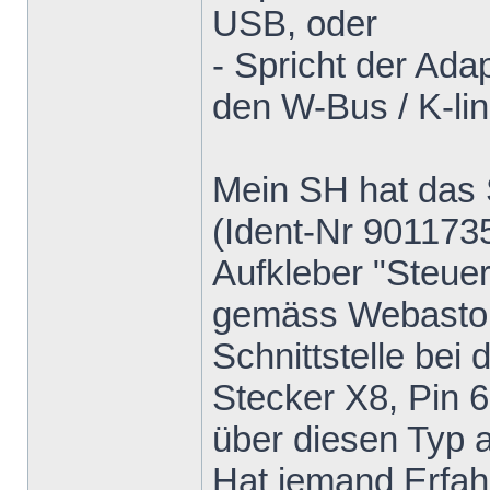
USB, oder
- Spricht der Ada
den W-Bus / K-lin
Mein SH hat das 
(Ident-Nr 9011735
Aufkleber "Steuer
gemäss Webasto M
Schnittstelle be
Stecker X8, Pin 6
über diesen Typ a
Hat jemand Erfah