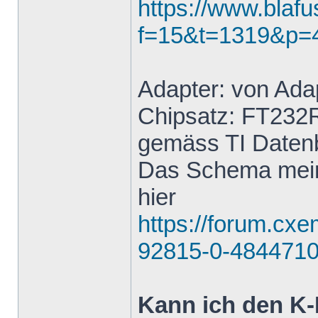
https://www.blaf
f=15&t=1319&p=
Adapter: von Ada
Chipsatz: FT232
gemäss TI Datenb
Das Schema mein
hier
https://forum.cx
92815-0-4844710
Kann ich den K-