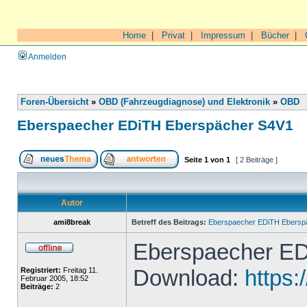
Home
|
Privat
|
Impressum
|
Bücher
|
Anmelden
Foren-Übersicht
»
OBD (Fahrzeugdiagnose) und Elektronik
»
OBD
Eberspaecher EDiTH Eberspächer S4V1
Seite
1
von
1
[ 2 Beiträge ]
Autor
ami8break
Betreff des Beitrags:
Eberspaecher EDiTH Ebersp
Eberspaecher ED
Download:
https:
Registriert:
Freitag 11.
Februar 2005, 18:52
Beiträge:
2