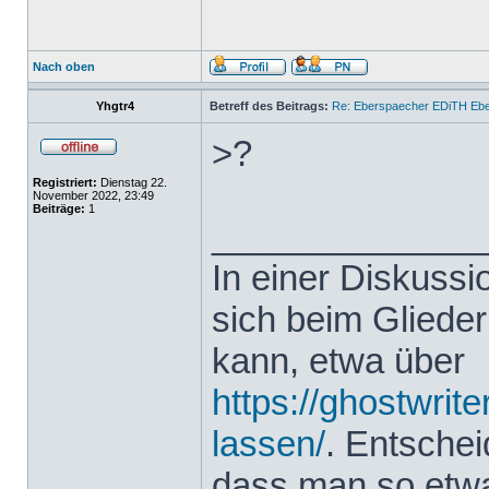
Nach oben
Yhgtr4
Betreff des Beitrags:
Re: Eberspaecher EDiTH Eb
>?
Registriert:
Dienstag 22.
November 2022, 23:49
Beiträge:
1
______________
In einer Diskuss
sich beim Glieder
kann, etwa über
https://ghostwrit
lassen/
. Entsche
dass man so etwas