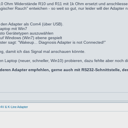
 Ohm Widerstände R10 und R11 mit 1k Ohm ersetzt und anschliessend
agischer Rauch" entwichen - so weit so gut, nur leider will der Adapte
 den Adapter als Com4 (über USB).
Laptop mit Win7
asto Gerätetypen auszuwählen
auf Windows (Win7) ebene gespielt
ster sagt: "Wakeup... Diagnosis Adapter is not Connected!"
ng, damit ich das Signal mal anschauen könnte.
 Laptop (neuer, schneller, Win10) probieren, dazu fehlte aber noch di
deren Adapter empfehlen, gerne auch mit RS232-Schnittstelle, d
4V & K-Line Adapter