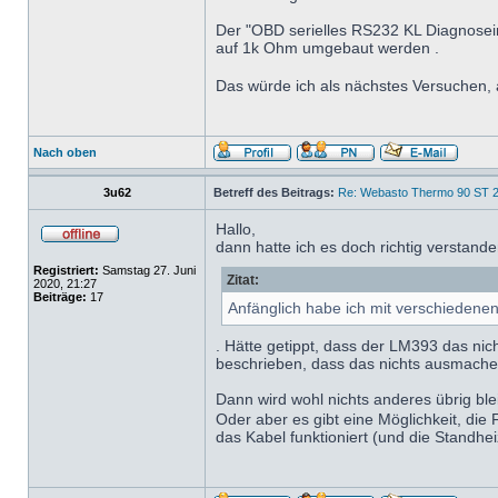
Der "OBD serielles RS232 KL Diagnosei
auf 1k Ohm umgebaut werden .
Das würde ich als nächstes Versuchen,
Nach oben
3u62
Betreff des Beitrags:
Re: Webasto Thermo 90 ST 2
Hallo,
dann hatte ich es doch richtig verstand
Registriert:
Samstag 27. Juni
Zitat:
2020, 21:27
Beiträge:
17
Anfänglich habe ich mit verschieden
. Hätte getippt, dass der LM393 das ni
beschrieben, dass das nichts ausmachen
Dann wird wohl nichts anderes übrig bl
Oder aber es gibt eine Möglichkeit, di
das Kabel funktioniert (und die Standhe