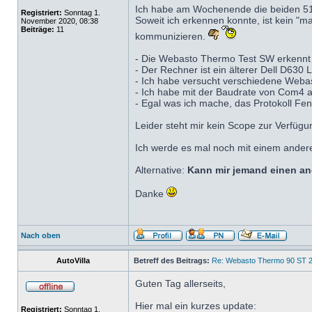
Ich habe am Wochenende die beiden 510
Registriert:
Sonntag 1.
Soweit ich erkennen konnte, ist kein "m
November 2020, 08:38
Beiträge:
11
kommunizieren.
- Die Webasto Thermo Test SW erkennt
- Der Rechner ist ein älterer Dell D630 
- Ich habe versucht verschiedene Web
- Ich habe mit der Baudrate von Com4 
- Egal was ich mache, das Protokoll Fen
Leider steht mir kein Scope zur Verfügu
Ich werde es mal noch mit einem anderen
Alternative:
Kann mir jemand einen an
Danke
Nach oben
AutoVilla
Betreff des Beitrags:
Re: Webasto Thermo 90 ST 2
Guten Tag allerseits,
Hier mal ein kurzes update:
Registriert:
Sonntag 1.