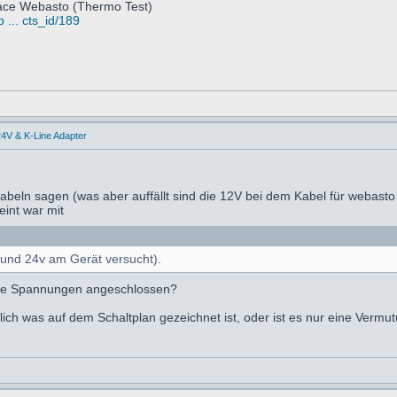
face Webasto (Thermo Test)
 ... cts_id/189
4V & K-Line Adapter
beln sagen (was aber auffällt sind die 12V bei dem Kabel für webasto
eint war mit
r und 24v am Gerät versucht).
ide Spannungen angeschlossen?
ich was auf dem Schaltplan gezeichnet ist, oder ist es nur eine Vermu