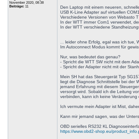
November 2020, 08:38
Beiträge:
11
Den Laptop mit einem neueren, schnell
USB K-Line Adapter auf virtuellen COM1
Verschiedene Versionen von Webasto Th
In der WTT immer Com1 verwendet, der 
In der WTT verschiedene Standheizungs
... leider ohne Erfolg, egal was ich tue
Im Autoconnect Modus kommt für gewiss
Nur, was bedeutet das genau?
- Spricht die WTT SW nicht mit dem Ada
- Spricht der Adapter nicht mit der Stan
Mein SH hat das Steuergerät Typ SG1577
liegt die Diagnose Schnittstelle bei de
jemand Erfahrung mit diesem Steuerger
versorgt wird. Sobald ich die Leitung 
verbinden, kann ich keine Veränderung
Ich vermute mein Adapter ist Mist, dah
Kann mir jemand sagen, was der Unters
OBD serielles RS232 KL Diagnoseinterf
https://www.obd2-shop.eu/product_info.