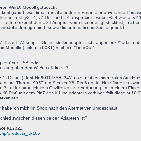
eren Win10 Modell getauscht
 konfiguriert, wait time 1ms alle anderen Parameter unverändert bela
ermo Test (v2.14, v2.16.1 und 3.4 ausprobiert, wobei v3.4 wieder v2
Laptop erkennt den USB Adapter wenn dieser eingesteckt ist, Treiber
modelle durchprobiert, sowie die automatische Suche genutzt
, WTT sagt: Wakeup... "Schnittstellenadapter nicht angesteckt!" oder in d
e Modelle (nicht die 90ST) noch ein "TimeOut".
pter über USB, oder
heizung über den W-Bus / K-line...?
 - Diesel (Ident-Nr 9011735H, 24V, dazu gibt es einen roten Aufkleb
r Webasto Thermo 90ST am Stecker X8, Pin 6 an. Im Netz finde ich zwar 
ät? Leider habe ich kein Oszilloskop zur Verfügung, mit meinem Flu
von X8 Pin6 mit dem Pin7 des K-Line Adapters verbinde fällt diese auf
 erkennen.
er habe ich mich im Shop nach den Alternativen umgeschaut.
chied zwischen diesen beiden Adaptern ist?
ace KL2321:
php/products_id/166