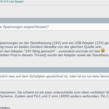
4V & K-Line Adapter
ide Spannungen angeschlossen?
Spannungen an der Standheizung (24V) und am USB Adapter (12V) gearbe
nung muss an beiden Geräten dieselbe von der gleichen Quelle sein.
h den Adapter "24V fähig gemacht" - zumindest vermute ich das
.
dritten Post in diesem Thread) wurde der Adapter sowie die Standhei
nlich was auf dem Schaltplan gezeichnet ist, oder ist es nur eine Ver
messenen. Da scheint es ein paar unterscheide zum oben verlinkten 
Schema. Zudem sind Pin1 und 2 vom LM393 anders verbunden, Pin 1 g
rteilen.