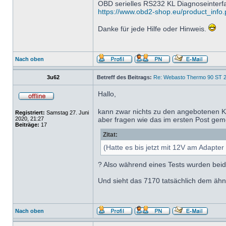
OBD serielles RS232 KL Diagnoseinter
https://www.obd2-shop.eu/product_info.p
Danke für jede Hilfe oder Hinweis.
Nach oben
3u62
Betreff des Beitrags:
Re: Webasto Thermo 90 ST 2
Hallo,
kann zwar nichts zu den angebotenen Ka
Registriert:
Samstag 27. Juni
2020, 21:27
aber fragen wie das im ersten Post gem
Beiträge:
17
Zitat:
(Hatte es bis jetzt mit 12V am Adapte
? Also während eines Tests wurden be
Und sieht das 7170 tatsächlich dem ähnl
Nach oben