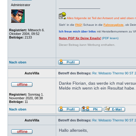
Administrator
_________________
Alles folgende ist Teil der Antwort und wird oben n
Sieh' in die
FAQ!
Schaue in die
Fahrzeugliste
, ob Dei
Registriert:
Mittwoch 6.
Ich freue mich über Infos
mit Herstellernummern zu V
Oktober 2004, 09:52
Beiträge:
2133
Nutze PGP für Deine Emails!
(PDF lesen)
Dieser Beitrag
kann
Werbung enthalten.
Nach oben
AutoVilla
Betreff des Beitrags:
Re: Webasto Thermo 90 ST 2
Danke Florian, das werde ich mal versu
Melde mich wenn ich ein Resultat habe.
Registriert:
Sonntag 1.
November 2020, 08:38
Beiträge:
11
Nach oben
AutoVilla
Betreff des Beitrags:
Re: Webasto Thermo 90 ST 2
Hallo allerseits,