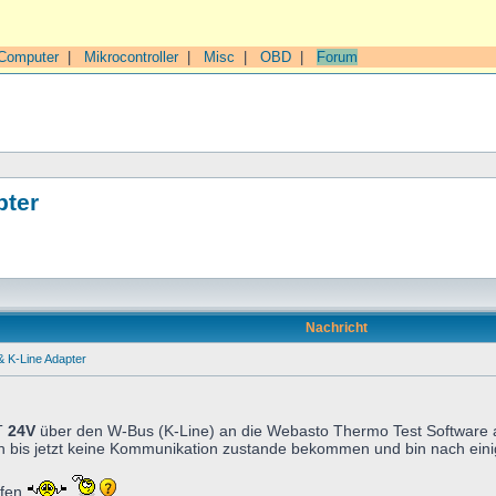
Computer
|
Mikrocontroller
|
Misc
|
OBD
|
Forum
pter
Nachricht
 K-Line Adapter
T
24V
über den W-Bus (K-Line) an die Webasto Thermo Test Software 
ich bis jetzt keine Kommunikation zustande bekommen und bin nach ei
lfen