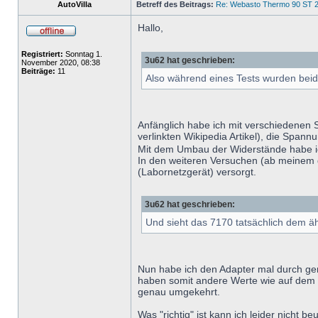
AutoVilla
Betreff des Beitrags:
Re: Webasto Thermo 90 ST 2
Hallo,
Registriert:
Sonntag 1.
3u62 hat geschrieben:
November 2020, 08:38
Beiträge:
11
Also während eines Tests wurden be
Anfänglich habe ich mit verschiedenen 
verlinkten Wikipedia Artikel), die Span
Mit dem Umbau der Widerstände habe ic
In den weiteren Versuchen (ab meinem 
(Labornetzgerät) versorgt.
3u62 hat geschrieben:
Und sieht das 7170 tatsächlich dem äh
Nun habe ich den Adapter mal durch ge
haben somit andere Werte wie auf dem 
genau umgekehrt.
Was "richtig" ist kann ich leider nicht beu