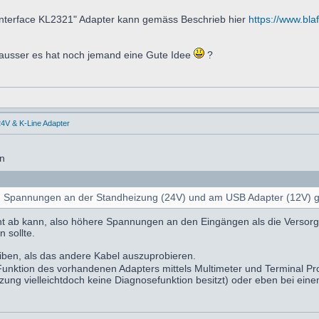
nterface KL2321" Adapter kann gemäss Beschrieb hier
https://www.bla
 ausser es hat noch jemand eine Gute Idee
?
4V & K-Line Adapter
en
en Spannungen an der Standheizung (24V) und am USB Adapter (12V) g
cht ab kann, also höhere Spannungen an den Eingängen als die Versorgu
 sollte.
eiben, als das andere Kabel auszuprobieren.
e Funktion des vorhandenen Adapters mittels Multimeter und Terminal 
izung vielleichtdoch keine Diagnosefunktion besitzt) oder eben bei eine