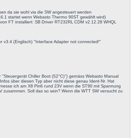
ssen da sie wohl via die SW angesteuert werden
.16.1 startet wenn Webasto Thermo 90ST gewählt wird)
 von FT installiert: SB Driver RT232RL CDM v2.12.28 WHQL
er v3.4 (Englisch) "Interface Adapter not connected!"
er "Steuergerät Chiller Boot (52°C)") gemäss Webasto Manual
Infos über diesen Typ aber nicht diese genau Ident-Nr. Hat
ke messe ich am X8 Pin6 rund 23V wenn die ST90 mit Spannung
 0.6V zusammen. Soll das so sein? Wenn die WTT SW versucht zu