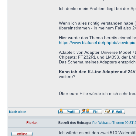
Ich denke mein Problem liegt bei der 
Wenn ich alles richtig verstanden habe (
übereinstimmen - in meinem Fall also 24
Hier wurde das Thema bereits einmal be
https://www.blafusel.de/phpbb/viewto
Adapter: von Adapter Universe Model 7
Chipsatz: FT232RL und LM393, der LM3
Das Schema meines Adapters entsprich
Kann ich den K-Line Adapter auf 24
weitere?
Über eure Hilfe würde ich mich sehr fr
Nach oben
Florian
Betreff des Beitrags:
Re: Webasto Thermo 90 ST 2
Ich würde es mit den zwei 510 Widerstä