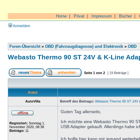
Home
|
Privat
|
Impressum
|
Bücher
|
Anmelden
Foren-Übersicht
»
OBD (Fahrzeugdiagnose) und Elektronik
»
OBD
Webasto Thermo 90 ST 24V & K-Line Ada
Seite
1
von
2
[ 19 Beiträge ]
Autor
AutoVilla
Betreff des Beitrags:
Webasto Thermo 90 ST 24V &
Guten Tag allerseits,
Ich möchte eine Webasto Thermo 90 S
Registriert:
Sonntag 1.
USB Adapter gekauft. Allerdings habe 
November 2020, 08:38
Beiträge:
11
Ich hoffe hier kann mir jemand weiterhe