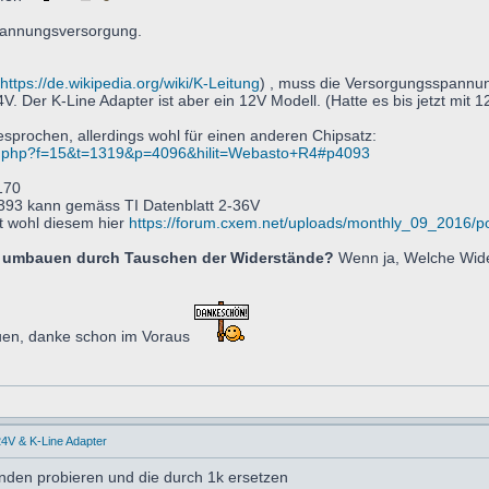
Spannungsversorgung.
https://de.wikipedia.org/wiki/K-Leitung
) , muss die Versorgungsspannu
V. Der K-Line Adapter ist aber ein 12V Modell. (Hatte es bis jetzt mit
sprochen, allerdings wohl für einen anderen Chipsatz:
pic.php?f=15&t=1319&p=4096&hilit=Webasto+R4#p4093
170
93 kann gemäss TI Datenblatt 2-36V
t wohl diesem hier
https://forum.cxem.net/uploads/monthly_09_2016/
V umbauen durch Tauschen der Widerstände?
Wenn ja, Welche Wide
euen, danke schon im Voraus
4V & K-Line Adapter
nden probieren und die durch 1k ersetzen