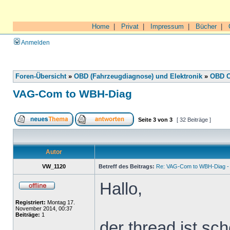
Home
|
Privat
|
Impressum
|
Bücher
|
Anmelden
Foren-Übersicht
»
OBD (Fahrzeugdiagnose) und Elektronik
»
OBD O
VAG-Com to WBH-Diag
Seite
3
von
3
[ 32 Beiträge ]
Autor
VW_1120
Betreff des Beitrags:
Re: VAG-Com to WBH-Diag - 
Hallo,
Registriert:
Montag 17.
November 2014, 00:37
Beiträge:
1
der thread ist sch