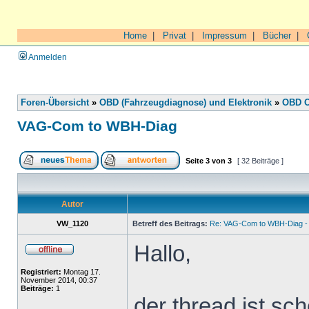
Home
|
Privat
|
Impressum
|
Bücher
|
Anmelden
Foren-Übersicht
»
OBD (Fahrzeugdiagnose) und Elektronik
»
OBD O
VAG-Com to WBH-Diag
Seite
3
von
3
[ 32 Beiträge ]
Autor
VW_1120
Betreff des Beitrags:
Re: VAG-Com to WBH-Diag - 
Hallo,
Registriert:
Montag 17.
November 2014, 00:37
Beiträge:
1
der thread ist sch