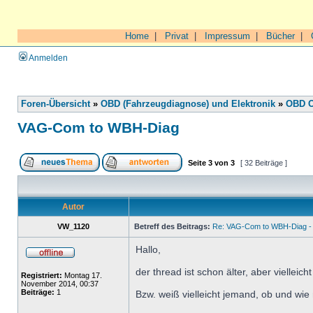
Home
|
Privat
|
Impressum
|
Bücher
|
Anmelden
Foren-Übersicht
»
OBD (Fahrzeugdiagnose) und Elektronik
»
OBD O
VAG-Com to WBH-Diag
Seite
3
von
3
[ 32 Beiträge ]
Autor
VW_1120
Betreff des Beitrags:
Re: VAG-Com to WBH-Diag - 
Hallo,
der thread ist schon älter, aber viellei
Registriert:
Montag 17.
November 2014, 00:37
Beiträge:
1
Bzw. weiß vielleicht jemand, ob und w