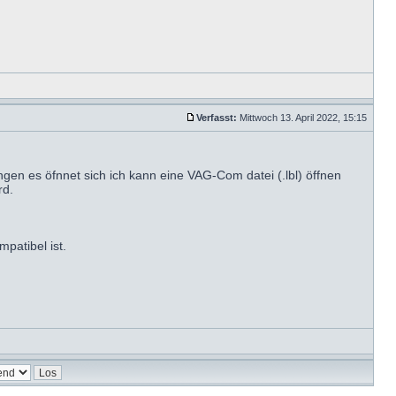
Verfasst:
Mittwoch 13. April 2022, 15:15
gen es öfnnet sich ich kann eine VAG-Com datei (.lbl) öffnen
rd.
patibel ist.