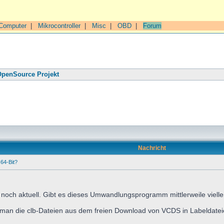
Computer
|
Mikrocontroller
|
Misc
|
OBD
|
Forum
penSource Projekt
Nachricht
64-Bit?
cht noch aktuell. Gibt es dieses Umwandlungsprogramm mittlerweile viell
ie man die clb-Dateien aus dem freien Download von VCDS in Labeldat