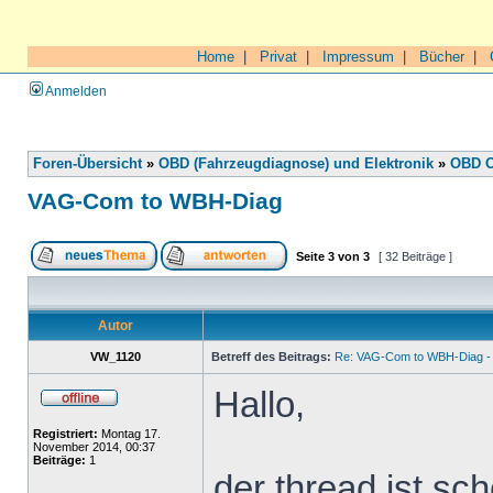
Home
|
Privat
|
Impressum
|
Bücher
|
Anmelden
Foren-Übersicht
»
OBD (Fahrzeugdiagnose) und Elektronik
»
OBD O
VAG-Com to WBH-Diag
Seite
3
von
3
[ 32 Beiträge ]
Autor
VW_1120
Betreff des Beitrags:
Re: VAG-Com to WBH-Diag - 
Hallo,
Registriert:
Montag 17.
November 2014, 00:37
Beiträge:
1
der thread ist sch