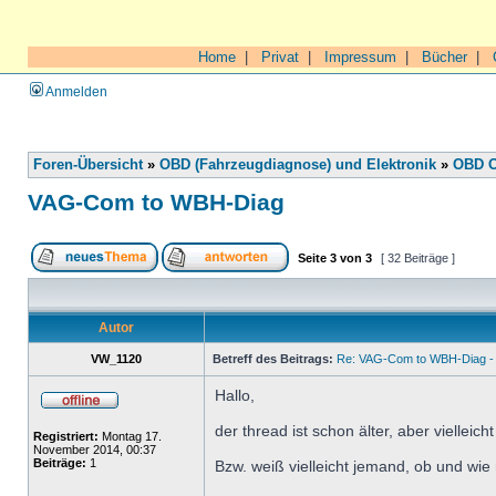
Home
|
Privat
|
Impressum
|
Bücher
|
Anmelden
Foren-Übersicht
»
OBD (Fahrzeugdiagnose) und Elektronik
»
OBD O
VAG-Com to WBH-Diag
Seite
3
von
3
[ 32 Beiträge ]
Autor
VW_1120
Betreff des Beitrags:
Re: VAG-Com to WBH-Diag - 
Hallo,
der thread ist schon älter, aber viellei
Registriert:
Montag 17.
November 2014, 00:37
Beiträge:
1
Bzw. weiß vielleicht jemand, ob und w