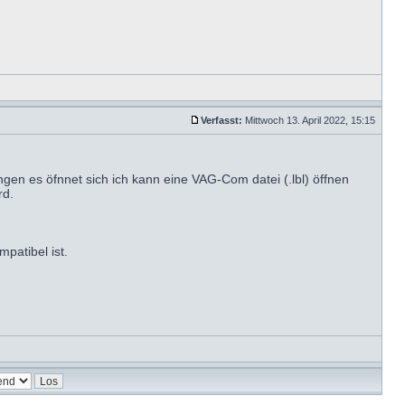
Verfasst:
Mittwoch 13. April 2022, 15:15
gen es öfnnet sich ich kann eine VAG-Com datei (.lbl) öffnen
rd.
patibel ist.