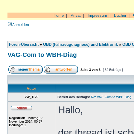
Home
|
Privat
|
Impressum
|
Bücher
|
Anmelden
Foren-Übersicht
»
OBD (Fahrzeugdiagnose) und Elektronik
»
OBD O
VAG-Com to WBH-Diag
Seite
3
von
3
[ 32 Beiträge ]
Autor
VW_1120
Betreff des Beitrags:
Re: VAG-Com to WBH-Diag - 
Hallo,
Registriert:
Montag 17.
November 2014, 00:37
Beiträge:
1
der thread ist sch