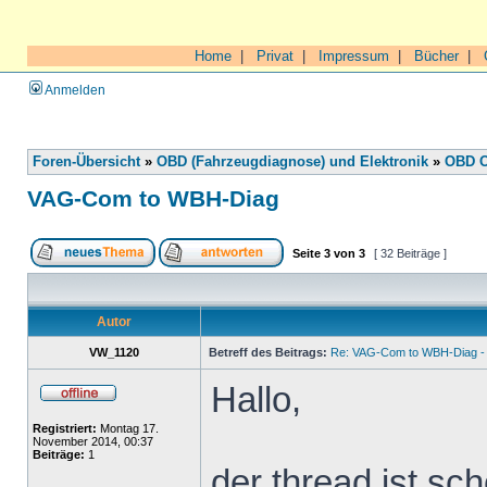
Home
|
Privat
|
Impressum
|
Bücher
|
Anmelden
Foren-Übersicht
»
OBD (Fahrzeugdiagnose) und Elektronik
»
OBD O
VAG-Com to WBH-Diag
Seite
3
von
3
[ 32 Beiträge ]
Autor
VW_1120
Betreff des Beitrags:
Re: VAG-Com to WBH-Diag - 
Hallo,
Registriert:
Montag 17.
November 2014, 00:37
Beiträge:
1
der thread ist sch