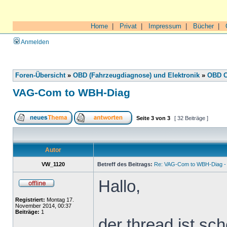
Home
|
Privat
|
Impressum
|
Bücher
|
Anmelden
Foren-Übersicht
»
OBD (Fahrzeugdiagnose) und Elektronik
»
OBD O
VAG-Com to WBH-Diag
Seite
3
von
3
[ 32 Beiträge ]
Autor
VW_1120
Betreff des Beitrags:
Re: VAG-Com to WBH-Diag - 
Hallo,
Registriert:
Montag 17.
November 2014, 00:37
Beiträge:
1
der thread ist sch