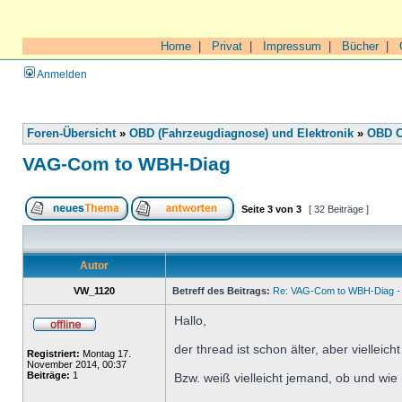
Home
|
Privat
|
Impressum
|
Bücher
|
Anmelden
Foren-Übersicht
»
OBD (Fahrzeugdiagnose) und Elektronik
»
OBD O
VAG-Com to WBH-Diag
Seite
3
von
3
[ 32 Beiträge ]
Autor
VW_1120
Betreff des Beitrags:
Re: VAG-Com to WBH-Diag - 
Hallo,
der thread ist schon älter, aber viellei
Registriert:
Montag 17.
November 2014, 00:37
Beiträge:
1
Bzw. weiß vielleicht jemand, ob und w