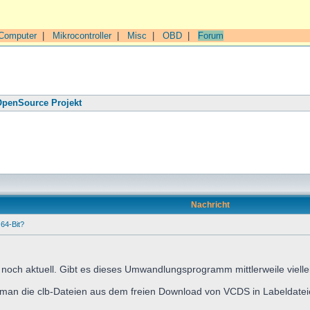
Computer
|
Mikrocontroller
|
Misc
|
OBD
|
Forum
penSource Projekt
Nachricht
64-Bit?
cht noch aktuell. Gibt es dieses Umwandlungsprogramm mittlerweile viell
ie man die clb-Dateien aus dem freien Download von VCDS in Labeldat