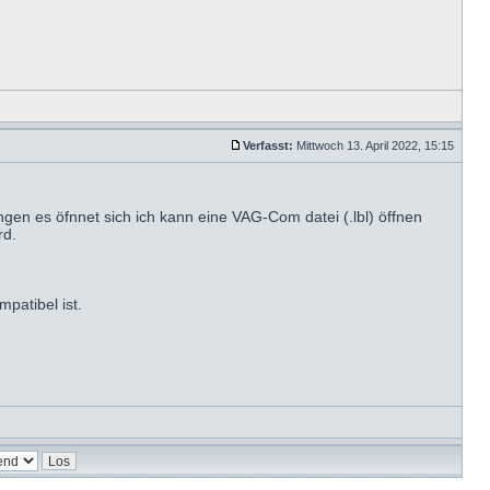
Verfasst:
Mittwoch 13. April 2022, 15:15
gen es öfnnet sich ich kann eine VAG-Com datei (.lbl) öffnen
rd.
patibel ist.