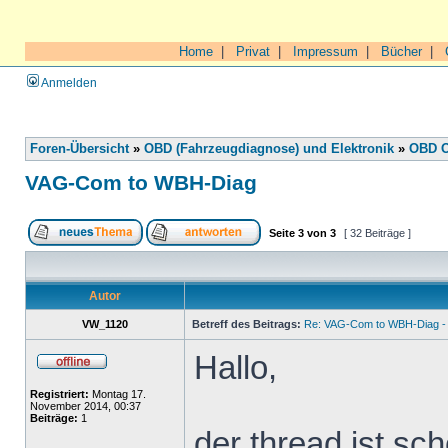
Home
|
Privat
|
Impressum
|
Bücher
|
Anmelden
Foren-Übersicht
»
OBD (Fahrzeugdiagnose) und Elektronik
»
OBD O
VAG-Com to WBH-Diag
Seite
3
von
3
[ 32 Beiträge ]
Autor
VW_1120
Betreff des Beitrags:
Re: VAG-Com to WBH-Diag - 
Hallo,
Registriert:
Montag 17.
November 2014, 00:37
Beiträge:
1
der thread ist sch