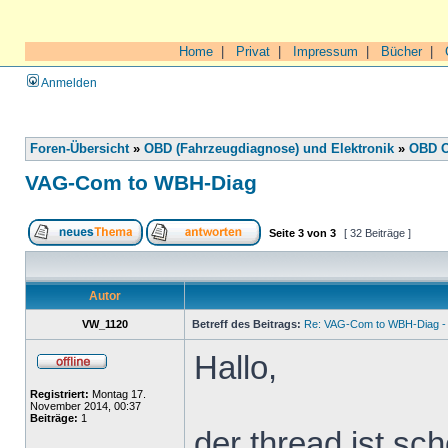
Home
|
Privat
|
Impressum
|
Bücher
|
Anmelden
Foren-Übersicht
»
OBD (Fahrzeugdiagnose) und Elektronik
»
OBD O
VAG-Com to WBH-Diag
Seite
3
von
3
[ 32 Beiträge ]
Autor
VW_1120
Betreff des Beitrags:
Re: VAG-Com to WBH-Diag - 
Hallo,
Registriert:
Montag 17.
November 2014, 00:37
Beiträge:
1
der thread ist sch