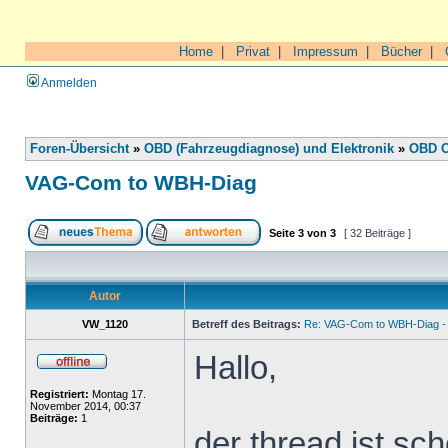
Home
|
Privat
|
Impressum
|
Bücher
|
Anmelden
Foren-Übersicht
»
OBD (Fahrzeugdiagnose) und Elektronik
»
OBD O
VAG-Com to WBH-Diag
Seite
3
von
3
[ 32 Beiträge ]
Autor
VW_1120
Betreff des Beitrags:
Re: VAG-Com to WBH-Diag - 
Hallo,
Registriert:
Montag 17.
November 2014, 00:37
Beiträge:
1
der thread ist sch