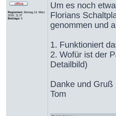
Um es noch etwas
Florians Schaltp
Registriert:
Montag 14. März
2016, 11:37
Beiträge:
5
genommen und a
1. Funktioniert d
2. Wofür ist der 
Detailbild)
Danke und Gruß
Tom