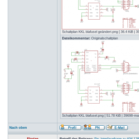
Schaltplan KKL blafusel geändert.png [ 36.4 KiB | 3
Dateikommentar:
Originalschaltplan
Schaltplan KKL blafusel.png [ 51.78 KiB | 39698-mal
Nach oben
Florian
Betreff des Beitrags:
Re: Interfacefrage zu KW 12