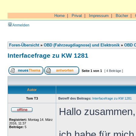
Home
|
Privat
|
Impressum
|
Bücher
|
Anmelden
Foren-Übersicht
»
OBD (Fahrzeugdiagnose) und Elektronik
»
OBD O
Interfacefrage zu KW 1281
Seite
1
von
1
[ 4 Beiträge ]
Autor
Tom T3
Betreff des Beitrags:
Interfacefrage zu KW 1281
Hallo zusammen,
Registriert:
Montag 14. März
2016, 11:37
Beiträge:
5
ich habe für mich