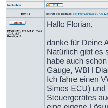
Nach oben
Tom T3
Betreff des Beitrags:
Re: Interfacefrage zu KW 12
Hallo Florian,
Registriert:
Montag 14. März
2016, 11:37
Beiträge:
5
danke für Deine A
Natürlich gibt es
habe auch schon
Gauge, WBH Diag
Ich fahre einen 
Simos ECU) und m
Steuergerätes au
eine eigene Lösu