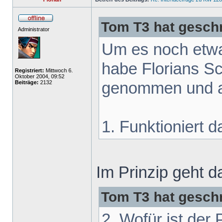
Tom T3 hat gesch
Administrator
Um es noch etwa
habe Florians Sc
Registriert:
Mittwoch 6.
Oktober 2004, 09:52
genommen und a
Beiträge:
2132
1. Funktioniert 
Im Prinzip geht d
Tom T3 hat gesch
2. Wofür ist der 