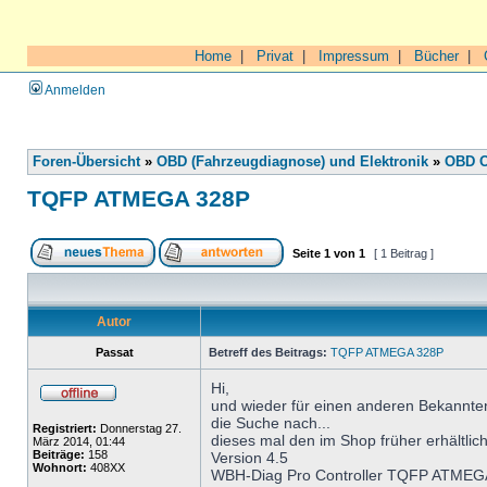
Home
|
Privat
|
Impressum
|
Bücher
|
Anmelden
Foren-Übersicht
»
OBD (Fahrzeugdiagnose) und Elektronik
»
OBD O
TQFP ATMEGA 328P
Seite
1
von
1
[ 1 Beitrag ]
Autor
Passat
Betreff des Beitrags:
TQFP ATMEGA 328P
Hi,
und wieder für einen anderen Bekannten
die Suche nach...
Registriert:
Donnerstag 27.
dieses mal den im Shop früher erhältli
März 2014, 01:44
Beiträge:
158
Version 4.5
Wohnort:
408XX
WBH-Diag Pro Controller TQFP ATMEG