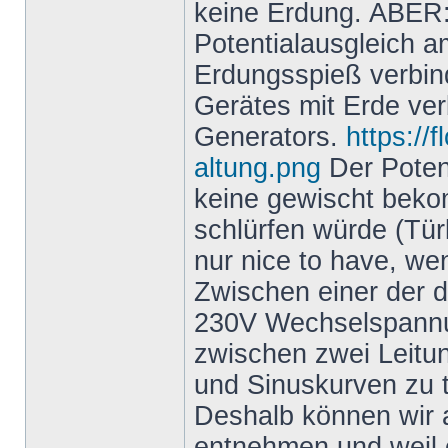
keine Erdung. ABER: 
Potentialausgleich a
Erdungsspieß verbind
Gerätes mit Erde ver
Generators.
https://
altung.png
Der Potent
keine gewischt bek
schlürfen würde (Türk
nur nice to have, we
Zwischen einer der d
230V Wechselspannun
zwischen zwei Leitu
und Sinuskurven zu t
Deshalb können wir
entnehmen und weil e