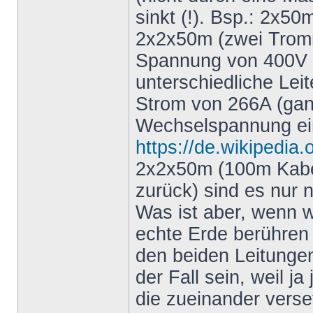
sinkt (!). Bsp.: 2x5
2x2x50m (zwei Tromm
Spannung von 400V (w
unterschiedliche Leit
Strom von 266A (gan
Wechselspannung ei
https://de.wikipedi
2x2x50m (100m Kabel
zurück) sind es nur 
Was ist aber, wenn wi
echte Erde berühren
den beiden Leitunge
der Fall sein, weil j
die zueinander verse