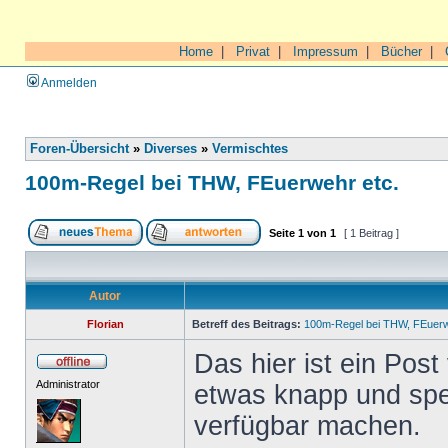
Home
|
Privat
|
Impressum
|
Bücher
|
Anmelden
Foren-Übersicht
»
Diverses
»
Vermischtes
100m-Regel bei THW, FEuerwehr etc.
Seite
1
von
1
[ 1 Beitrag ]
Autor
Florian
Betreff des Beitrags:
100m-Regel bei THW, FEuerw
Das hier ist ein Pos
Administrator
etwas knapp und spezi
verfügbar machen.