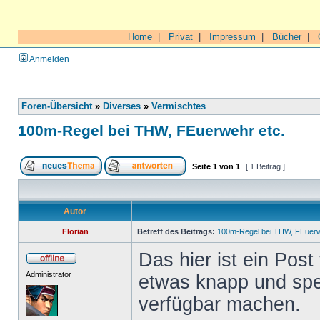
Home
|
Privat
|
Impressum
|
Bücher
|
Anmelden
Foren-Übersicht
»
Diverses
»
Vermischtes
100m-Regel bei THW, FEuerwehr etc.
Seite
1
von
1
[ 1 Beitrag ]
Autor
Florian
Betreff des Beitrags:
100m-Regel bei THW, FEuerw
Das hier ist ein Pos
Administrator
etwas knapp und spezi
verfügbar machen.