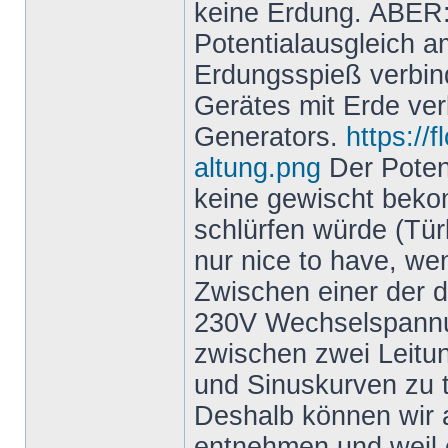
keine Erdung. ABER: 
Potentialausgleich a
Erdungsspieß verbind
Gerätes mit Erde ver
Generators.
https://
altung.png
Der Potent
keine gewischt bek
schlürfen würde (Türk
nur nice to have, we
Zwischen einer der d
230V Wechselspannun
zwischen zwei Leitu
und Sinuskurven zu t
Deshalb können wir
entnehmen und weil e