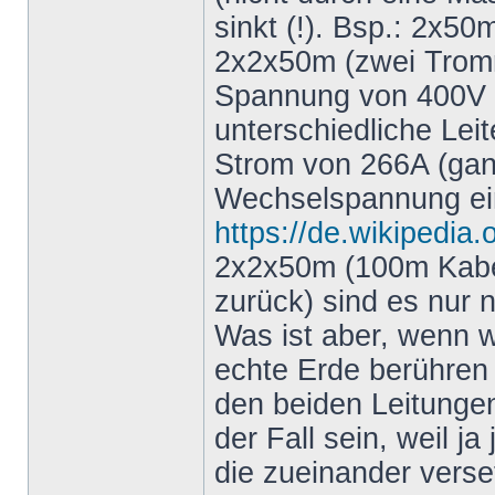
sinkt (!). Bsp.: 2x5
2x2x50m (zwei Tromm
Spannung von 400V (w
unterschiedliche Leit
Strom von 266A (gan
Wechselspannung ei
https://de.wikipedi
2x2x50m (100m Kabel
zurück) sind es nur 
Was ist aber, wenn wi
echte Erde berühren
den beiden Leitunge
der Fall sein, weil j
die zueinander verse