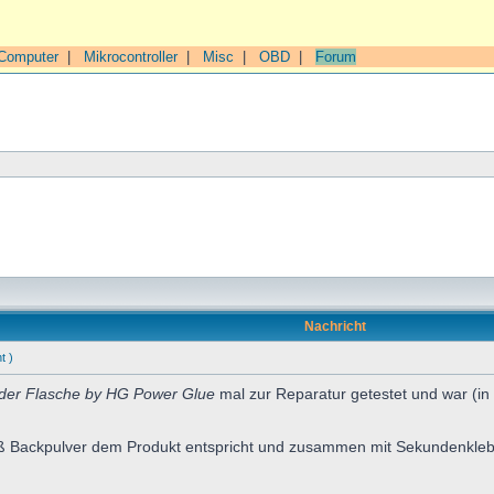
Computer
|
Mikrocontroller
|
Misc
|
OBD
|
Forum
Nachricht
t )
der Flasche by HG Power Glue
mal zur Reparatur getestet und war (i
ß Backpulver dem Produkt entspricht und zusammen mit Sekundenkleber