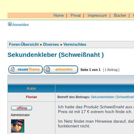
Home
|
Privat
|
Impressum
|
Bücher
|
Anmelden
Foren-Übersicht
»
Diverses
»
Vermischtes
Sekundenkleber (Schweißnaht )
Seite
1
von
1
[ 1 Beitrag ]
Autor
Florian
Betreff des Beitrags:
Sekundenkleber (Schweißnah
Ich hatte das Produkt
Schweißnaht aus 
Preis ist mit 17 € extrem hoch finde ich.
Administrator
Im Netz findet man Hinweise darauf, da
funktioniert nicht.