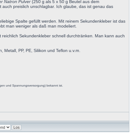
er Natron Pulver
(250 g als 5 x 50 g Beutel aus dem
 auch preislich unschlagbar. Ich glaube, das ist genau das
liebige Spalte gefüllt werden. Mit reinem Sekundenkleber ist das
lebt man weniger als daß man modeliert.
mit reichlich Sekundenkleber schnell durchtränken. Man kann auch
 Metall, PP, PE, Silikon und Teflon u.v.m.
ngen und Spannungsversorgung) bekannt ist.