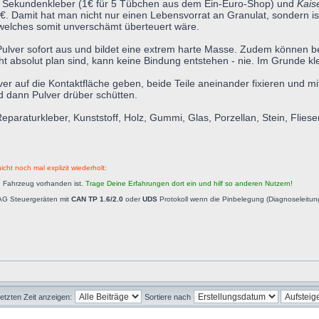
liger Sekundenkleber (1€ für 5 Tübchen aus dem Ein-Euro-Shop) und
Kais
€. Damit hat man nicht nur einen Lebensvorrat an Granulat, sondern ist
 welches somit unverschämt überteuert wäre.
ulver sofort aus und bildet eine extrem harte Masse. Zudem können be
ht absolut plan sind, kann keine Bindung entstehen - nie. Im Grunde k
lver auf die Kontaktfläche geben, beide Teile aneinander fixieren und 
 dann Pulver drüber schütten.
raturkleber, Kunststoff, Holz, Gummi, Glas, Porzellan, Stein, Fliesen,
icht noch mal explizit wiederholt:
n Fahrzeug vorhanden ist.
Trage Deine Erfahrungen dort ein und hilf so anderen Nutzern!
AG Steuergeräten mit
CAN TP 1.6/2.0
oder
UDS
Protokoll wenn die Pinbelegung (Diagnoseleitu
letzten Zeit anzeigen:
Sortiere nach