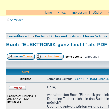
Home
|
Privat
|
Impressum
|
Bücher
|
Anmelden
Foren-Übersicht
»
Bücher
»
Bücher und Texte von Florian Schäffer
Buch "ELEKTRONIK ganz leicht" als PDF
Seite
1
von
1
[ 2 Beiträge ]
Autor
Digilinse
Betreff des Beitrags:
Buch "ELEKTRONIK ganz leic
Hallo,
wir haben das Buch "Elektronik ganz leic
Registriert:
Dienstag 25.
Da meine Tochter nichts in das Buch hin
Januar 2022, 13:25
Beiträge:
1
möglich?
Über eine Antwort würden wir uns sehr 