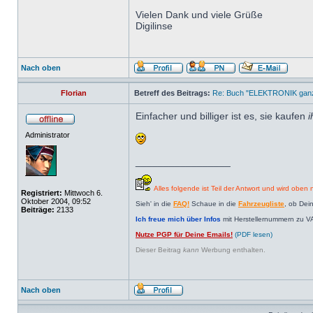
Vielen Dank und viele Grüße
Digilinse
Nach oben
Florian
Betreff des Beitrags:
Re: Buch "ELEKTRONIK ganz 
Einfacher und billiger ist es, sie kaufen
i
Administrator
_________________
Alles folgende ist Teil der Antwort und wird oben n
Registriert:
Mittwoch 6.
Oktober 2004, 09:52
Sieh' in die
FAQ!
Schaue in die
Fahrzeugliste
, ob Dei
Beiträge:
2133
Ich freue mich über Infos
mit Herstellernummern zu V
Nutze PGP für Deine Emails!
(PDF lesen)
Dieser Beitrag
kann
Werbung enthalten.
Nach oben