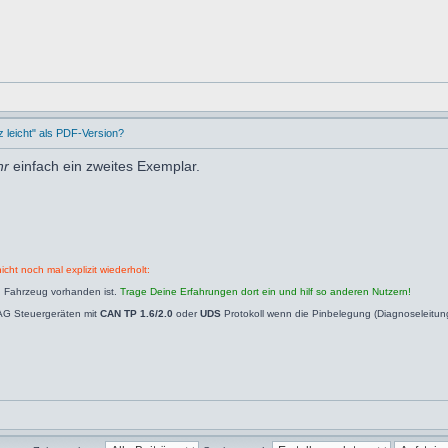
leicht" als PDF-Version?
hr
einfach ein zweites Exemplar.
icht noch mal explizit wiederholt:
n Fahrzeug vorhanden ist.
Trage Deine Erfahrungen dort ein und hilf so anderen Nutzern!
AG Steuergeräten mit
CAN TP 1.6/2.0
oder
UDS
Protokoll wenn die Pinbelegung (Diagnoseleitu