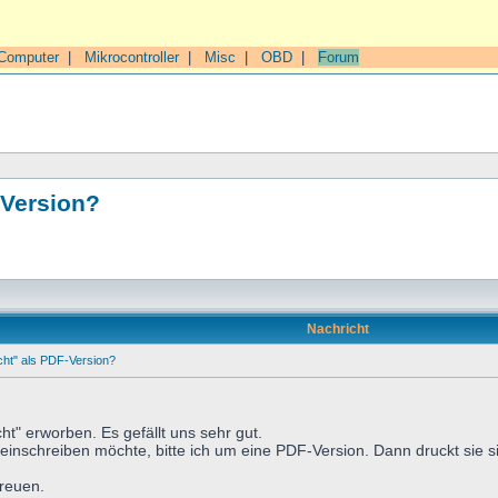
Computer
|
Mikrocontroller
|
Misc
|
OBD
|
Forum
-Version?
Nachricht
ht" als PDF-Version?
ht" erworben. Es gefällt uns sehr gut.
einschreiben möchte, bitte ich um eine PDF-Version. Dann druckt sie sic
freuen.