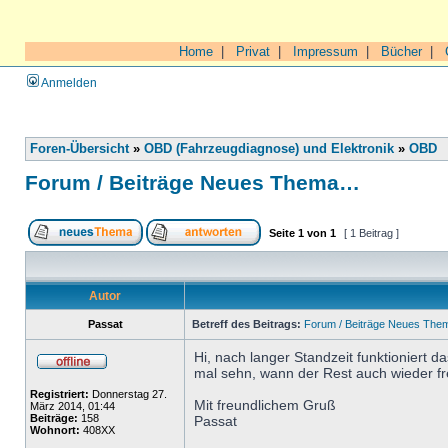
Home
|
Privat
|
Impressum
|
Bücher
|
Anmelden
Foren-Übersicht
»
OBD (Fahrzeugdiagnose) und Elektronik
»
OBD
Forum / Beiträge Neues Thema…
Seite
1
von
1
[ 1 Beitrag ]
Autor
Passat
Betreff des Beitrags:
Forum / Beiträge Neues Th
Hi, nach langer Standzeit funktioniert
mal sehn, wann der Rest auch wieder fre
Registriert:
Donnerstag 27.
Mit freundlichem Gruß
März 2014, 01:44
Beiträge:
158
Passat
Wohnort:
408XX