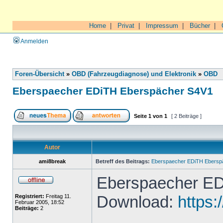
Home
|
Privat
|
Impressum
|
Bücher
|
Anmelden
Foren-Übersicht
»
OBD (Fahrzeugdiagnose) und Elektronik
»
OBD
Eberspaecher EDiTH Eberspächer S4V1
Seite
1
von
1
[ 2 Beiträge ]
Autor
ami8break
Betreff des Beitrags:
Eberspaecher EDiTH Ebersp
Eberspaecher ED
Download:
https:
Registriert:
Freitag 11.
Februar 2005, 18:52
Beiträge:
2