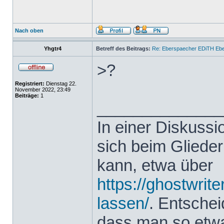
Nach oben
Yhgtr4
Betreff des Beitrags:
Re: Eberspaecher EDiTH Eb
>?
Registriert:
Dienstag 22.
November 2022, 23:49
Beiträge:
1
______________
In einer Diskuss
sich beim Glieder
kann, etwa über
https://ghostwrit
lassen/
. Entsche
dass man so etwas