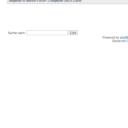
Mitglieder in diesem Forum: 0 Mitglieder und 8 Gäste
Suche nach:
Powered by
phpB
Deutsche 