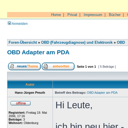
Home
|
Privat
|
Impressum
|
Bücher
|
Anmelden
Foren-Übersicht
»
OBD (Fahrzeugdiagnose) und Elektronik
»
OBD
OBD Adapter am PDA
Seite
1
von
1
[ 5 Beiträge ]
Autor
Hans-Jürgen Preuth
Betreff des Beitrags:
OBD Adapter am PDA
Hi Leute,
Registriert:
Freitag 19. Mai
2006, 17:16
Beiträge:
3
Wohnort:
Oldenburg
ich bin neu hier -