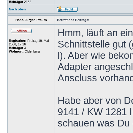
Beiträge:
2132
Nach oben
Hans-Jürgen Preuth
Betreff des Beitrags:
Hmm, läuft an ei
Schnittstelle gut
Registriert:
Freitag 19. Mai
2006, 17:16
Beiträge:
3
Wohnort:
Oldenburg
l). Aber wie bek
Adapter angeschl
Anscluss vorhan
Habe aber von D
9141 / KW 1281 I
schauen was Du d