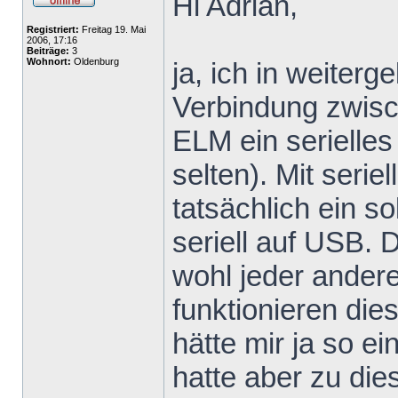
Hi Adrian,
Registriert:
Freitag 19. Mai
2006, 17:16
Beiträge:
3
Wohnort:
Oldenburg
ja, ich in weiterg
Verbindung zwis
ELM ein serielle
selten). Mit seri
tatsächlich ein s
seriell auf USB.
wohl jeder ander
funktionieren dies
hätte mir ja so e
hatte aber zu di