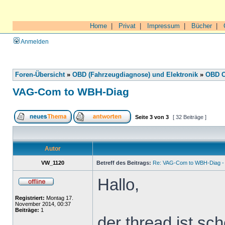
Home
|
Privat
|
Impressum
|
Bücher
|
Anmelden
Foren-Übersicht
»
OBD (Fahrzeugdiagnose) und Elektronik
»
OBD O
VAG-Com to WBH-Diag
Seite
3
von
3
[ 32 Beiträge ]
Autor
VW_1120
Betreff des Beitrags:
Re: VAG-Com to WBH-Diag - 
Hallo,
Registriert:
Montag 17.
November 2014, 00:37
Beiträge:
1
der thread ist sch