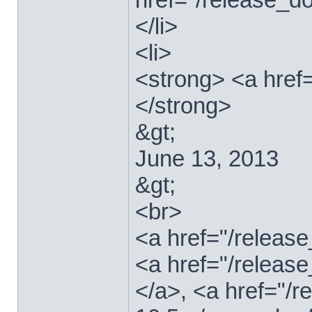
</li>
<li>
<strong> <a href
</strong>
&gt;
June 13, 2013
&gt;
<br>
<a href="/relea
<a href="/releas
</a>, <a href="