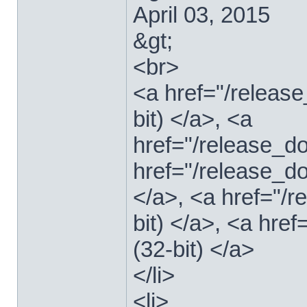
April 03, 2015
&gt;
<br>
<a href="/relea
bit) </a>, <a
href="/release_
href="/release_
</a>, <a href="/
bit) </a>, <a hre
(32-bit) </a>
</li>
<li>