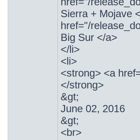
href="/release_
Sierra + Mojave <
href="/release_
Big Sur </a>
</li>
<li>
<strong> <a href
</strong>
&gt;
June 02, 2016
&gt;
<br>