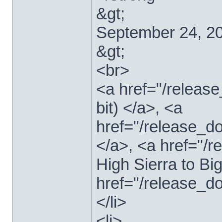
&gt;
September 24, 2
&gt;
<br>
<a href="/relea
bit) </a>, <a
href="/release_d
</a>, <a href="
High Sierra to Bi
href="/release_d
</li>
<li>