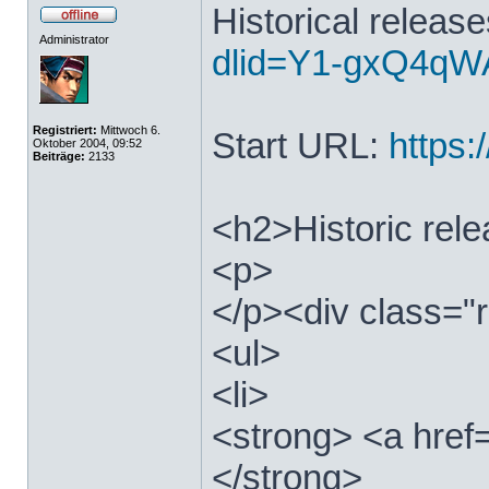
Historical releas
Administrator
dlid=Y1-gxQ4qWA
Registriert:
Mittwoch 6.
Start URL:
https:/
Oktober 2004, 09:52
Beiträge:
2133
<h2>Historic rel
<p>
</p><div class="r
<ul>
<li>
<strong> <a href=
</strong>