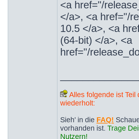
<a href="/releas
</a>, <a href="
10.5 </a>, <a hr
(64-bit) </a>, <a
href="/release_d
______________
Alles folgende ist Tei
wiederholt:
Sieh' in die
FAQ!
Schaue
vorhanden ist.
Trage Dei
Nutzern!