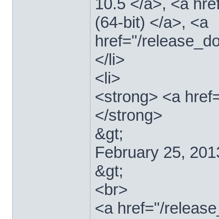
10.5 </a>, <a hr
(64-bit) </a>, <a
href="/release_d
</li>
<li>
<strong> <a href
</strong>
&gt;
February 25, 201
&gt;
<br>
<a href="/relea