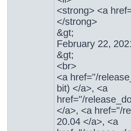
<strong> <a href=
</strong>
&gt;
February 22, 202
&gt;
<br>
<a href="/relea
bit) </a>, <a
href="/release_d
</a>, <a href="/
20.04 </a>, <a