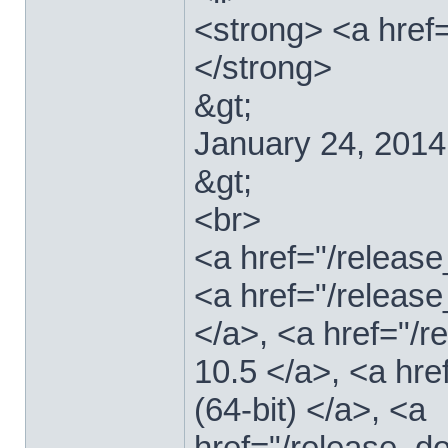
<strong> <a href
</strong>
&gt;
January 24, 2014
&gt;
<br>
<a href="/relea
<a href="/releas
</a>, <a href="
10.5 </a>, <a hr
(64-bit) </a>, <a
href="/release_d