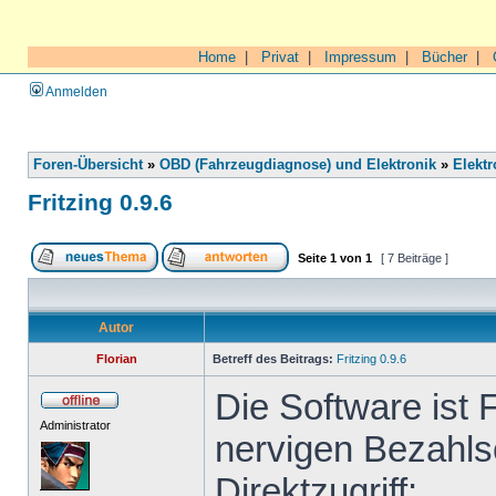
Home
|
Privat
|
Impressum
|
Bücher
|
Anmelden
Foren-Übersicht
»
OBD (Fahrzeugdiagnose) und Elektronik
»
Elektr
Fritzing 0.9.6
Seite
1
von
1
[ 7 Beiträge ]
Autor
Florian
Betreff des Beitrags:
Fritzing 0.9.6
Die Software ist 
Administrator
nervigen Bezahls
Direktzugriff: