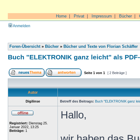
Home
|
Privat
|
Impressum
|
Bücher
|
Anmelden
Foren-Übersicht
»
Bücher
»
Bücher und Texte von Florian Schäffer
Buch "ELEKTRONIK ganz leicht" als PDF
Seite
1
von
1
[ 2 Beiträge ]
Autor
Digilinse
Betreff des Beitrags:
Buch "ELEKTRONIK ganz leic
Hallo,
Registriert:
Dienstag 25.
Januar 2022, 13:25
Beiträge:
1
wir haben das Buc