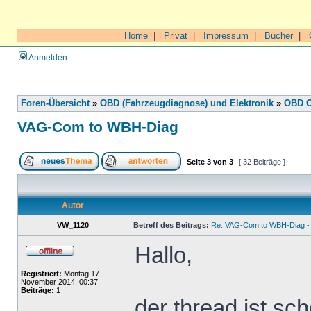
Home
|
Privat
|
Impressum
|
Bücher
|
Anmelden
Foren-Übersicht
»
OBD (Fahrzeugdiagnose) und Elektronik
»
OBD O
VAG-Com to WBH-Diag
Seite
3
von
3
[ 32 Beiträge ]
Autor
VW_1120
Betreff des Beitrags:
Re: VAG-Com to WBH-Diag - 
Hallo,
Registriert:
Montag 17.
November 2014, 00:37
Beiträge:
1
der thread ist sch