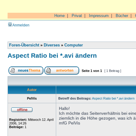
Home
|
Privat
|
Impressum
|
Bücher
|
Anmelden
Foren-Übersicht
»
Diverses
»
Computer
Aspect Ratio bei *.avi ändern
Seite
1
von
1
[ 1 Beitrag ]
Autor
PelVis
Betreff des Beitrags:
Aspect Ratio bei *.avi ändern
Hallo!
Ich möchte das Seitenverhältnis bei eine
ziemlich in die Höhe gezogen, was ich 
Registriert:
Mittwoch 12. April
mfG PelVis
2006, 14:26
Beiträge:
1