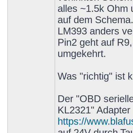
alles ~1.5k Ohm 
auf dem Schema.
LM393 anders ver
Pin2 geht auf R9
umgekehrt.
Was "richtig" ist 
Der "OBD seriell
KL2321" Adapter
https://www.blafu
auf 24V durch T