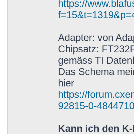
https://www.blaf
f=15&t=1319&p=
Adapter: von Ada
Chipsatz: FT232
gemäss TI Datenb
Das Schema mein
hier
https://forum.cx
92815-0-4844710
Kann ich den K-