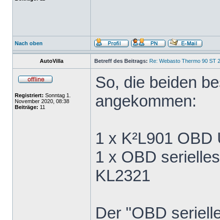
Nach oben
AutoVilla
Betreff des Beitrags:
Re: Webasto Thermo 90 ST 2
So, die beiden be
angekommen:
Registriert:
Sonntag 1.
November 2020, 08:38
Beiträge:
11
1 x K²L901 OBD 
1 x OBD serielle
KL2321
Der "OBD seriell