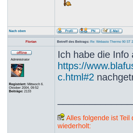
Nach oben
Florian
Betreff des Beitrags:
Re: Webasto Thermo 90 ST 2
Ich habe die Info 
Administrator
https://www.blafu
c.html#2
nachget
Registriert:
Mittwoch 6.
Oktober 2004, 09:52
Beiträge:
2133
______________
Alles folgende ist Tei
wiederholt: