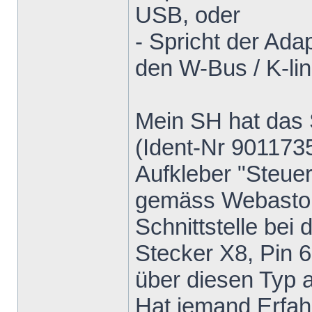
USB, oder
- Spricht der Ada
den W-Bus / K-lin
Mein SH hat das 
(Ident-Nr 9011735
Aufkleber "Steuer
gemäss Webasto M
Schnittstelle be
Stecker X8, Pin 6
über diesen Typ a
Hat jemand Erfah