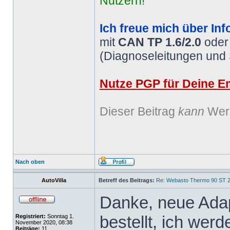
Nutzern!
Ich freue mich über Inf
mit
CAN TP 1.6/2.0
ode
(Diagnoseleitungen und
Nutze PGP für Deine Em
Dieser Beitrag
kann
Werb
Nach oben
AutoVilla
Betreff des Beitrags:
Re: Webasto Thermo 90 ST 2
Danke, neue Ada
bestellt, ich werd
Registriert:
Sonntag 1.
November 2020, 08:38
Beiträge:
11