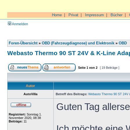
Home
|
Privat
|
Impressum
|
Bücher
|
Anmelden
Foren-Übersicht
»
OBD (Fahrzeugdiagnose) und Elektronik
»
OBD
Webasto Thermo 90 ST 24V & K-Line Ada
Seite
1
von
2
[ 19 Beiträge ]
Autor
AutoVilla
Betreff des Beitrags:
Webasto Thermo 90 ST 24V &
Guten Tag allersei
Registriert:
Sonntag 1.
November 2020, 08:38
Beiträge:
11
Ich möchte eine