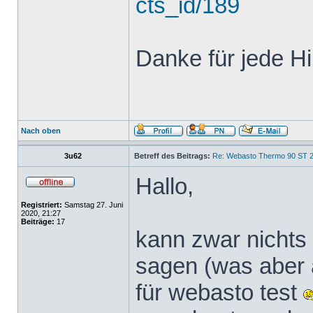
cts_id/189
Danke für jede Hi
Nach oben
3u62
Betreff des Beitrags:
Re: Webasto Thermo 90 ST 2
Hallo,
Registriert:
Samstag 27. Juni
2020, 21:27
Beiträge:
17
kann zwar nichts
sagen (was aber a
für webasto test