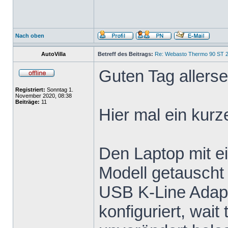
Nach oben
AutoVilla
Betreff des Beitrags:
Re: Webasto Thermo 90 ST 2
Guten Tag allersei
Registriert:
Sonntag 1.
November 2020, 08:38
Beiträge:
11
Hier mal ein kurz
Den Laptop mit e
Modell getauscht
USB K-Line Adapt
konfiguriert, wai