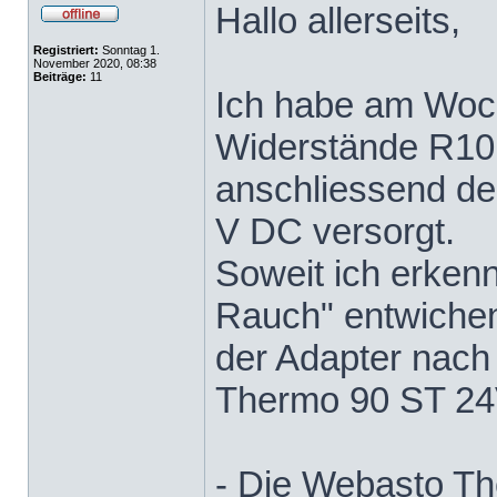
Hallo allerseits,
Registriert:
Sonntag 1.
November 2020, 08:38
Beiträge:
11
Ich habe am Woc
Widerstände R10 
anschliessend de
V DC versorgt.
Soweit ich erkenn
Rauch" entwichen -
der Adapter nach 
Thermo 90 ST 24
- Die Webasto T