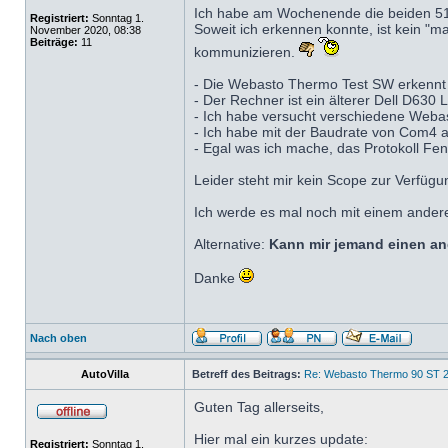
Ich habe am Wochenende die beiden 510
Registriert:
Sonntag 1.
Soweit ich erkennen konnte, ist kein "m
November 2020, 08:38
Beiträge:
11
kommunizieren.
- Die Webasto Thermo Test SW erkennt
- Der Rechner ist ein älterer Dell D630 
- Ich habe versucht verschiedene Web
- Ich habe mit der Baudrate von Com4 
- Egal was ich mache, das Protokoll Fen
Leider steht mir kein Scope zur Verfügu
Ich werde es mal noch mit einem anderen
Alternative:
Kann mir jemand einen an
Danke
Nach oben
AutoVilla
Betreff des Beitrags:
Re: Webasto Thermo 90 ST 2
Guten Tag allerseits,
Hier mal ein kurzes update:
Registriert:
Sonntag 1.