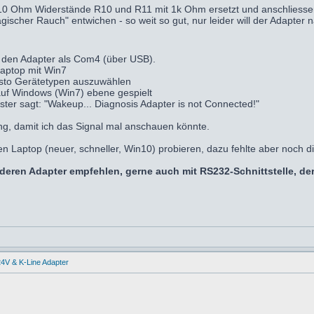
 Ohm Widerstände R10 und R11 mit 1k Ohm ersetzt und anschliessend
agischer Rauch" entwichen - so weit so gut, nur leider will der Adapte
 den Adapter als Com4 (über USB).
Laptop mit Win7
asto Gerätetypen auszuwählen
auf Windows (Win7) ebene gespielt
ster sagt: "Wakeup... Diagnosis Adapter is not Connected!"
ng, damit ich das Signal mal anschauen könnte.
 Laptop (neuer, schneller, Win10) probieren, dazu fehlte aber noch di
deren Adapter empfehlen, gerne auch mit RS232-Schnittstelle, d
4V & K-Line Adapter