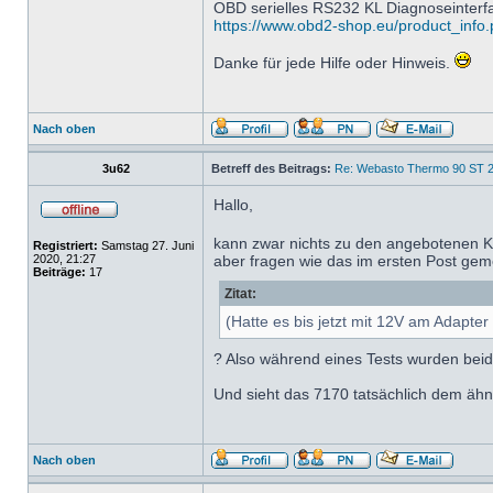
OBD serielles RS232 KL Diagnoseinter
https://www.obd2-shop.eu/product_info.p
Danke für jede Hilfe oder Hinweis.
Nach oben
3u62
Betreff des Beitrags:
Re: Webasto Thermo 90 ST 2
Hallo,
kann zwar nichts zu den angebotenen Ka
Registriert:
Samstag 27. Juni
2020, 21:27
aber fragen wie das im ersten Post gem
Beiträge:
17
Zitat:
(Hatte es bis jetzt mit 12V am Adapte
? Also während eines Tests wurden be
Und sieht das 7170 tatsächlich dem ähnl
Nach oben