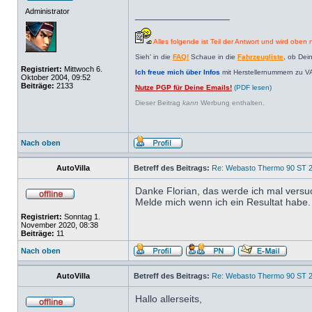
Administrator
_________________
Alles folgende ist Teil der Antwort und wird oben n
Sieh' in die
FAQ!
Schaue in die
Fahrzeugliste
, ob Dei
Registriert:
Mittwoch 6.
Ich freue mich über Infos
mit Herstellernummern zu V
Oktober 2004, 09:52
Beiträge:
2133
Nutze PGP für Deine Emails!
(PDF lesen)
Dieser Beitrag
kann
Werbung enthalten.
Nach oben
AutoVilla
Betreff des Beitrags:
Re: Webasto Thermo 90 ST 2
Danke Florian, das werde ich mal versu
Melde mich wenn ich ein Resultat habe.
Registriert:
Sonntag 1.
November 2020, 08:38
Beiträge:
11
Nach oben
AutoVilla
Betreff des Beitrags:
Re: Webasto Thermo 90 ST 2
Hallo allerseits,