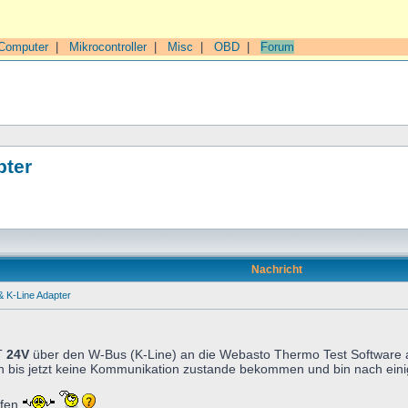
Computer
|
Mikrocontroller
|
Misc
|
OBD
|
Forum
pter
Nachricht
 K-Line Adapter
T
24V
über den W-Bus (K-Line) an die Webasto Thermo Test Software 
ich bis jetzt keine Kommunikation zustande bekommen und bin nach ei
lfen