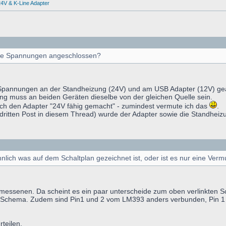
4V & K-Line Adapter
ide Spannungen angeschlossen?
Spannungen an der Standheizung (24V) und am USB Adapter (12V) gearbe
nung muss an beiden Geräten dieselbe von der gleichen Quelle sein.
h den Adapter "24V fähig gemacht" - zumindest vermute ich das
.
dritten Post in diesem Thread) wurde der Adapter sowie die Standhei
nlich was auf dem Schaltplan gezeichnet ist, oder ist es nur eine Ver
messenen. Da scheint es ein paar unterscheide zum oben verlinkten 
Schema. Zudem sind Pin1 und 2 vom LM393 anders verbunden, Pin 1 g
rteilen.