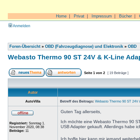
Home
|
Privat
|
Impressum
|
Bücher
|
Anmelden
Foren-Übersicht
»
OBD (Fahrzeugdiagnose) und Elektronik
»
OBD
Webasto Thermo 90 ST 24V & K-Line Ada
Seite
1
von
2
[ 19 Beiträge ]
Autor
AutoVilla
Betreff des Beitrags:
Webasto Thermo 90 ST 24V &
Guten Tag allerseits,
Ich möchte eine Webasto Thermo 90 S
Registriert:
Sonntag 1.
USB Adapter gekauft. Allerdings habe 
November 2020, 08:38
Beiträge:
11
Ich hoffe hier kann mir jemand weiterhe