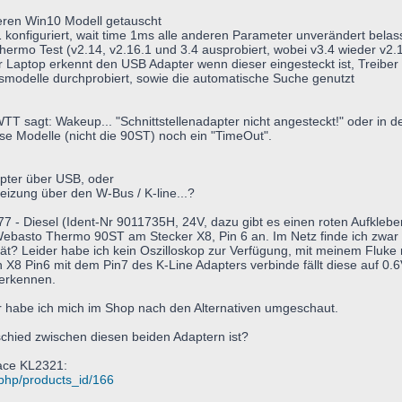
eren Win10 Modell getauscht
 konfiguriert, wait time 1ms alle anderen Parameter unverändert bela
ermo Test (v2.14, v2.16.1 und 3.4 ausprobiert, wobei v3.4 wieder v2
Laptop erkennt den USB Adapter wenn dieser eingesteckt ist, Treiber
modelle durchprobiert, sowie die automatische Suche genutzt
, WTT sagt: Wakeup... "Schnittstellenadapter nicht angesteckt!" oder in d
e Modelle (nicht die 90ST) noch ein "TimeOut".
pter über USB, oder
heizung über den W-Bus / K-line...?
 - Diesel (Ident-Nr 9011735H, 24V, dazu gibt es einen roten Aufkleb
r Webasto Thermo 90ST am Stecker X8, Pin 6 an. Im Netz finde ich zwar 
ät? Leider habe ich kein Oszilloskop zur Verfügung, mit meinem Flu
von X8 Pin6 mit dem Pin7 des K-Line Adapters verbinde fällt diese auf
 erkennen.
er habe ich mich im Shop nach den Alternativen umgeschaut.
chied zwischen diesen beiden Adaptern ist?
ace KL2321:
php/products_id/166