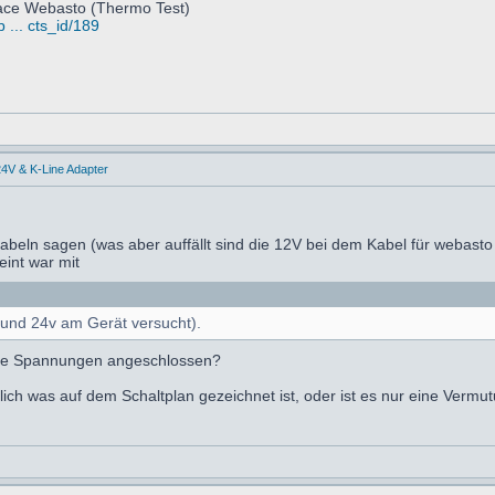
face Webasto (Thermo Test)
 ... cts_id/189
4V & K-Line Adapter
beln sagen (was aber auffällt sind die 12V bei dem Kabel für webasto
eint war mit
r und 24v am Gerät versucht).
ide Spannungen angeschlossen?
ich was auf dem Schaltplan gezeichnet ist, oder ist es nur eine Vermu