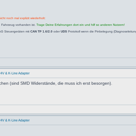
icht noch mal explizit wiederholt:
n Fahrzeug vorhanden ist.
Trage Deine Erfahrungen dort ein und hilf so anderen Nutzern!
AG Steuergeräten mit
CAN TP 1.6/2.0
oder
UDS
Protokoll wenn die Pinbelegung (Diagnoseleitu
4V & K-Line Adapter
chen (sind SMD Widerstände, die muss ich erst besorgen).
4V & K-Line Adapter