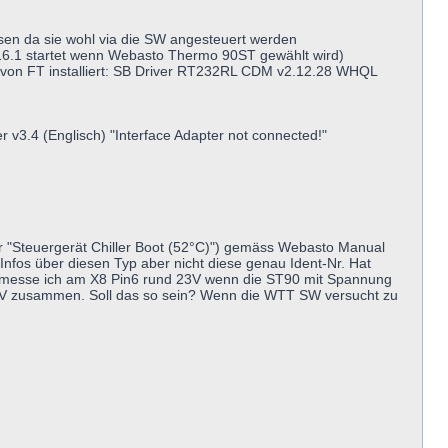
ssen da sie wohl via die SW angesteuert werden
.16.1 startet wenn Webasto Thermo 90ST gewählt wird)
 von FT installiert: SB Driver RT232RL CDM v2.12.28 WHQL
er v3.4 (Englisch) "Interface Adapter not connected!"
er "Steuergerät Chiller Boot (52°C)") gemäss Webasto Manual
Infos über diesen Typ aber nicht diese genau Ident-Nr. Hat
ke messe ich am X8 Pin6 rund 23V wenn die ST90 mit Spannung
 0.6V zusammen. Soll das so sein? Wenn die WTT SW versucht zu