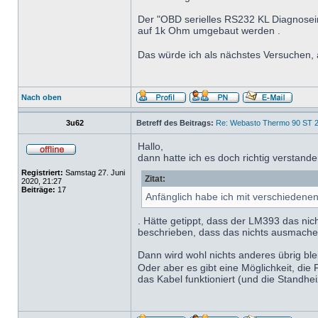
Der "OBD serielles RS232 KL Diagnosei
auf 1k Ohm umgebaut werden .
Das würde ich als nächstes Versuchen,
Nach oben
3u62
Betreff des Beitrags:
Re: Webasto Thermo 90 ST 2
Hallo,
dann hatte ich es doch richtig verstand
Registriert:
Samstag 27. Juni
Zitat:
2020, 21:27
Beiträge:
17
Anfänglich habe ich mit verschieden
. Hätte getippt, dass der LM393 das ni
beschrieben, dass das nichts ausmachen
Dann wird wohl nichts anderes übrig bl
Oder aber es gibt eine Möglichkeit, di
das Kabel funktioniert (und die Standhe