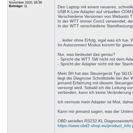
November 2020, 08:38
Beiträge:
11
Den Laptop mit einem neueren, schnell
USB K-Line Adapter auf virtuellen COM1
Verschiedene Versionen von Webasto Th
In der WTT immer Com1 verwendet, der 
In der WTT verschiedene Standheizungs
... leider ohne Erfolg, egal was ich tue
Im Autoconnect Modus kommt für gewiss
Nur, was bedeutet das genau?
- Spricht die WTT SW nicht mit dem Ada
- Spricht der Adapter nicht mit der Stan
Mein SH hat das Steuergerät Typ SG1577
liegt die Diagnose Schnittstelle bei de
jemand Erfahrung mit diesem Steuerger
versorgt wird. Sobald ich die Leitung 
verbinden, kann ich keine Veränderung
Ich vermute mein Adapter ist Mist, dah
Kann mir jemand sagen, was der Unters
OBD serielles RS232 KL Diagnoseinterf
https://www.obd2-shop.eu/product_info.