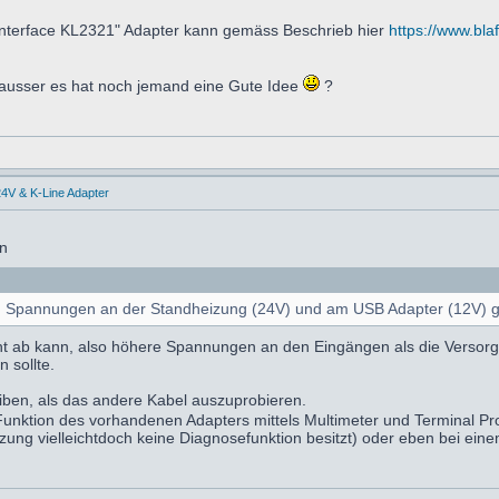
nterface KL2321" Adapter kann gemäss Beschrieb hier
https://www.bla
 ausser es hat noch jemand eine Gute Idee
?
4V & K-Line Adapter
en
en Spannungen an der Standheizung (24V) und am USB Adapter (12V) g
cht ab kann, also höhere Spannungen an den Eingängen als die Versorgu
 sollte.
eiben, als das andere Kabel auszuprobieren.
e Funktion des vorhandenen Adapters mittels Multimeter und Terminal 
izung vielleichtdoch keine Diagnosefunktion besitzt) oder eben bei eine