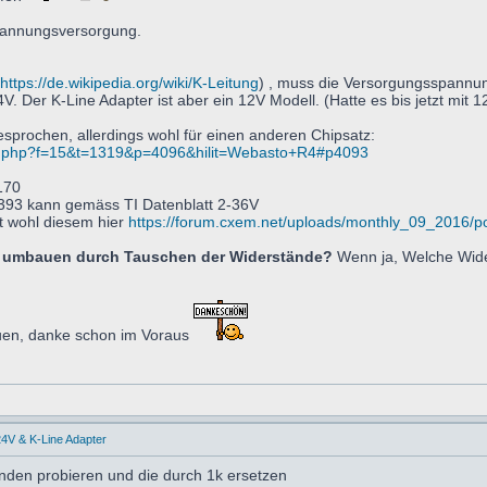
Spannungsversorgung.
https://de.wikipedia.org/wiki/K-Leitung
) , muss die Versorgungsspannu
V. Der K-Line Adapter ist aber ein 12V Modell. (Hatte es bis jetzt mit
sprochen, allerdings wohl für einen anderen Chipsatz:
pic.php?f=15&t=1319&p=4096&hilit=Webasto+R4#p4093
170
93 kann gemäss TI Datenblatt 2-36V
t wohl diesem hier
https://forum.cxem.net/uploads/monthly_09_2016/
V umbauen durch Tauschen der Widerstände?
Wenn ja, Welche Wide
euen, danke schon im Voraus
4V & K-Line Adapter
nden probieren und die durch 1k ersetzen