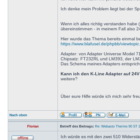
Ich denke mein Problem liegt bei der 
Wenn ich alles richtig verstanden habe (
übereinstimmen - in meinem Fall also 24
Hier wurde das Thema bereits einmal be
https://www.blafusel.de/phpbb/viewto
Adapter: von Adapter Universe Model 7
Chipsatz: FT232RL und LM393, der LM3
Das Schema meines Adapters entsprich
Kann ich den K-Line Adapter auf 24
weitere?
Über eure Hilfe würde ich mich sehr fr
Nach oben
Florian
Betreff des Beitrags:
Re: Webasto Thermo 90 ST 2
Ich würde es mit den zwei 510 Widerstä