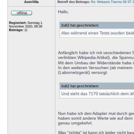
AutoVilla
Betreff des Beitrags:
Re: Webasto Thermo 90 ST 2
Hallo,
Registriert:
Sonntag 1.
3u62 hat geschrieben:
November 2020, 08:38
Beiträge:
11
Also während eines Tests wurden be
Anfänglich habe ich mit verschiedenen 
verlinkten Wikipedia Artikel), die Span
Mit dem Umbau der Widerstände habe ic
In den weiteren Versuchen (ab meinem 
(Labornetzgerät) versorgt.
3u62 hat geschrieben:
Und sieht das 7170 tatsächlich dem äh
Nun habe ich den Adapter mal durch ge
haben somit andere Werte wie auf dem 
genau umgekehrt.
Was "richtig" ist kann ich leider nicht beu