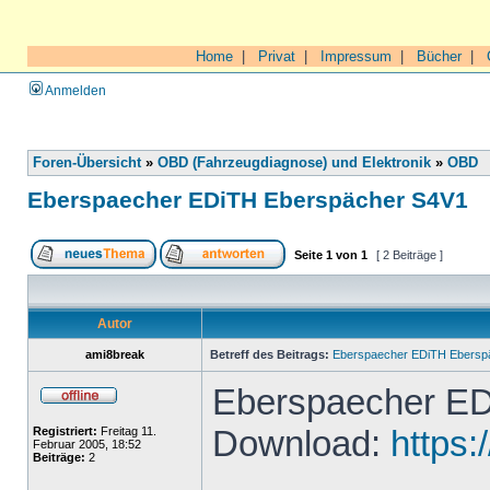
Home
|
Privat
|
Impressum
|
Bücher
|
Anmelden
Foren-Übersicht
»
OBD (Fahrzeugdiagnose) und Elektronik
»
OBD
Eberspaecher EDiTH Eberspächer S4V1
Seite
1
von
1
[ 2 Beiträge ]
Autor
ami8break
Betreff des Beitrags:
Eberspaecher EDiTH Ebersp
Eberspaecher ED
Download:
https:
Registriert:
Freitag 11.
Februar 2005, 18:52
Beiträge:
2