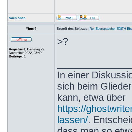
Nach oben
Yhgtr4
Betreff des Beitrags:
Re: Eberspaecher EDiTH Eb
>?
Registriert:
Dienstag 22.
November 2022, 23:49
Beiträge:
1
______________
In einer Diskuss
sich beim Glieder
kann, etwa über
https://ghostwrit
lassen/
. Entsche
dass man so etwas