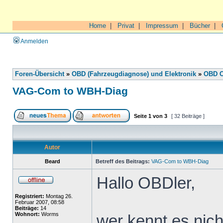
Home
|
Privat
|
Impressum
|
Bücher
|
Anmelden
Foren-Übersicht
»
OBD (Fahrzeugdiagnose) und Elektronik
»
OBD O
VAG-Com to WBH-Diag
Seite
1
von
3
[ 32 Beiträge ]
Autor
Beard
Betreff des Beitrags:
VAG-Com to WBH-Diag
Hallo OBDler,
Registriert:
Montag 26.
Februar 2007, 08:58
Beiträge:
14
Wohnort:
Worms
wer kennt es nic