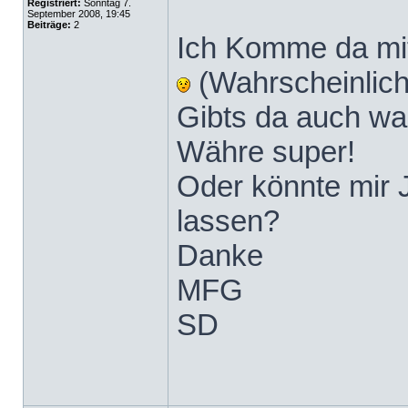
Registriert:
Sonntag 7.
September 2008, 19:45
Beiträge:
2
Ich Komme da mit
(Wahrscheinlic
Gibts da auch w
Währe super!
Oder könnte mir 
lassen?
Danke
MFG
SD