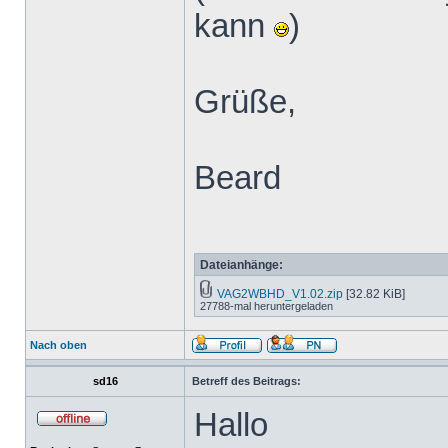
kann
)
Grüße,
Beard
Dateianhänge:
VAG2WBHD_V1.02.zip
[32.82 KiB]
27788-mal heruntergeladen
Nach oben
sd16
Betreff des Beitrags:
Hallo