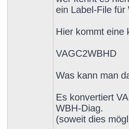
ein Label-File fü
Hier kommt eine k
VAGC2WBHD
Was kann man d
Es konvertiert V
WBH-Diag.
(soweit dies mögli