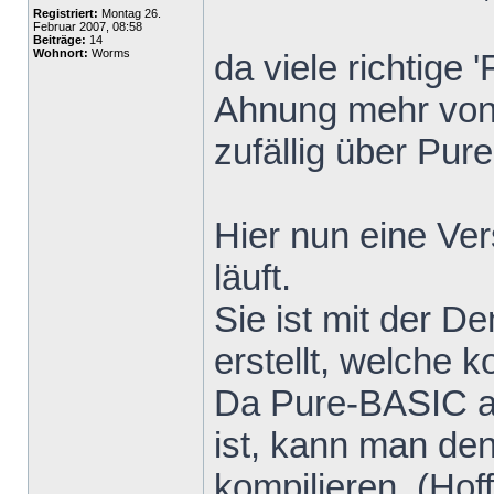
Registriert:
Montag 26.
Februar 2007, 08:58
Beiträge:
14
Wohnort:
Worms
da viele richtige 
Ahnung mehr von
zufällig über Pur
Hier nun eine Ver
läuft.
Sie ist mit der 
erstellt, welche k
Da Pure-BASIC a
ist, kann man den
kompilieren. (Hoff