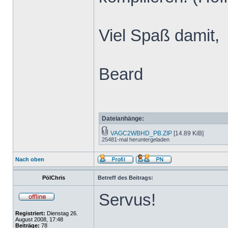
Viel Spaß damit,
Beard
Dateianhänge:
VAGC2WBHD_PB.ZIP
[14.89 KiB]
25481-mal heruntergeladen
Nach oben
PölChris
Betreff des Beitrags:
Servus!
Registriert:
Dienstag 26.
August 2008, 17:48
Beiträge:
78