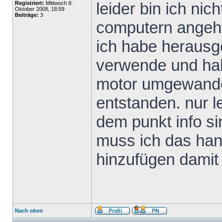
leider bin ich ni
Registriert:
Mittwoch 8.
Oktober 2008, 18:59
Beiträge:
3
computern angeht
ich habe heraus
verwende und habe
motor umgewandelt
entstanden. nur le
dem punkt info s
muss ich das ha
hinzufügen damit 
Nach oben