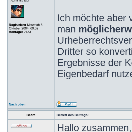
Administrator
Ich möchte aber v
Registriert:
Mittwoch 6.
man
möglicherw
Oktober 2004, 09:52
Beiträge:
2133
Urheberrechtsve
Dritter so konvert
Ergebnisse der K
Eigenbedarf nutz
Nach oben
Beard
Betreff des Beitrags:
Hallo zusammen,