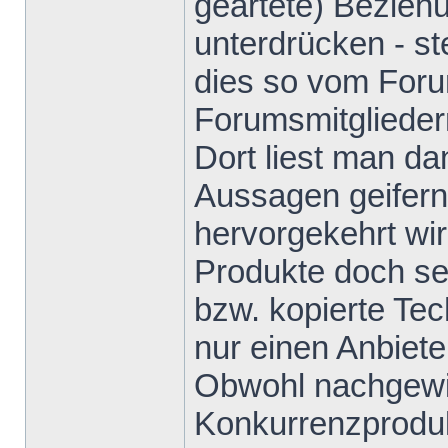
geartete) Bezieh
unterdrücken - s
dies so vom Foru
Forumsmitglieder
Dort liest man da
Aussagen geifern
hervorgekehrt wi
Produkte doch sei
bzw. kopierte Te
nur einen Anbiete
Obwohl nachgewie
Konkurrenzproduk