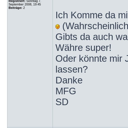
Registriert:
Sonntag 7.
September 2008, 19:45
Beiträge:
2
Ich Komme da mit
(Wahrscheinlic
Gibts da auch w
Währe super!
Oder könnte mir 
lassen?
Danke
MFG
SD