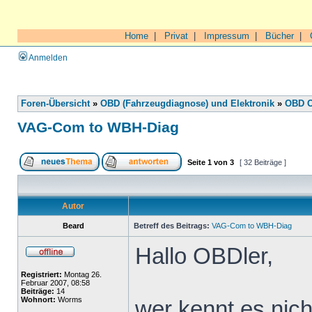
Home
|
Privat
|
Impressum
|
Bücher
|
Anmelden
Foren-Übersicht
»
OBD (Fahrzeugdiagnose) und Elektronik
»
OBD O
VAG-Com to WBH-Diag
Seite
1
von
3
[ 32 Beiträge ]
Autor
Beard
Betreff des Beitrags:
VAG-Com to WBH-Diag
Hallo OBDler,
Registriert:
Montag 26.
Februar 2007, 08:58
Beiträge:
14
Wohnort:
Worms
wer kennt es nic