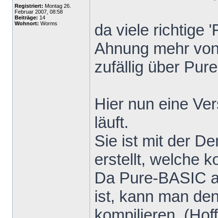
Registriert:
Montag 26.
Februar 2007, 08:58
Beiträge:
14
Wohnort:
Worms
da viele richtige 
Ahnung mehr von
zufällig über Pur
Hier nun eine Ver
läuft.
Sie ist mit der 
erstellt, welche k
Da Pure-BASIC a
ist, kann man den
kompilieren. (Hoff