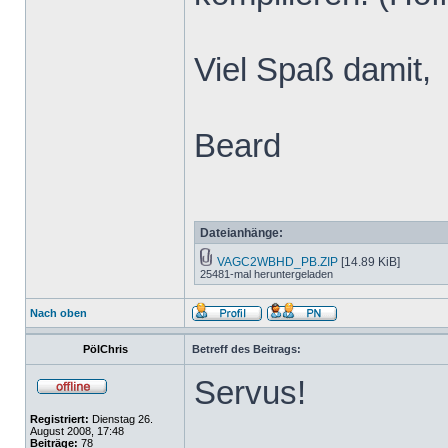
Viel Spaß damit,
Beard
Dateianhänge:
VAGC2WBHD_PB.ZIP
[14.89 KiB]
25481-mal heruntergeladen
Nach oben
PölChris
Betreff des Beitrags:
Servus!
Registriert:
Dienstag 26.
August 2008, 17:48
Beiträge:
78