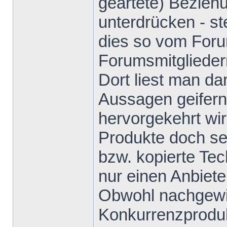
geartete) Bezieh
unterdrücken - s
dies so vom Foru
Forumsmitglieder
Dort liest man da
Aussagen geifern
hervorgekehrt wi
Produkte doch sei
bzw. kopierte Te
nur einen Anbiete
Obwohl nachgewie
Konkurrenzproduk