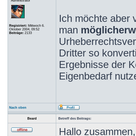
Administrator
Ich möchte aber v
Registriert:
Mittwoch 6.
man
möglicherw
Oktober 2004, 09:52
Beiträge:
2133
Urheberrechtsve
Dritter so konvert
Ergebnisse der K
Eigenbedarf nutz
Nach oben
Beard
Betreff des Beitrags:
Hallo zusammen,