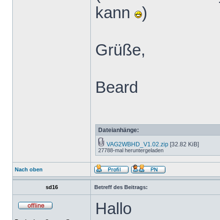
kann
)
Grüße,
Beard
Dateianhänge:
VAG2WBHD_V1.02.zip
[32.82 KiB]
27788-mal heruntergeladen
Nach oben
sd16
Betreff des Beitrags:
Hallo