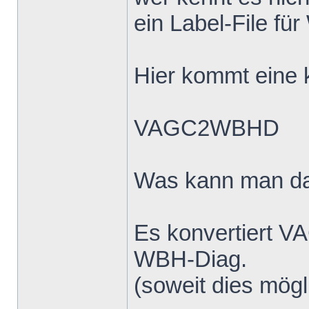
ein Label-File fü
Hier kommt eine k
VAGC2WBHD
Was kann man d
Es konvertiert V
WBH-Diag.
(soweit dies mögli