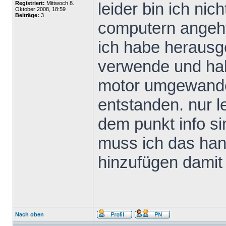
leider bin ich ni
Registriert:
Mittwoch 8.
Oktober 2008, 18:59
Beiträge:
3
computern angeht
ich habe heraus
verwende und habe
motor umgewandelt
entstanden. nur le
dem punkt info s
muss ich das ha
hinzufügen damit 
Nach oben