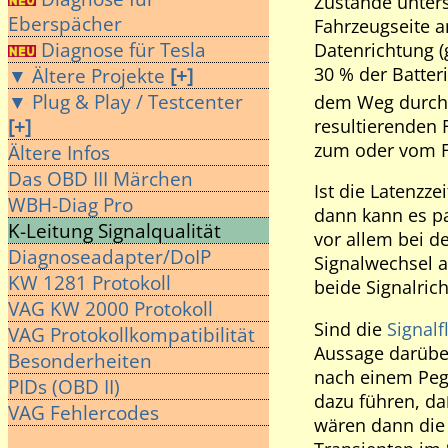
Zustände unters
Eberspächer
Fahrzeugseite a
Diagnose für Tesla
Datenrichtung 
30 % der Batter
▼ Ältere Projekte
[+]
▼ Plug & Play / Testcenter
dem Weg durch 
resultierenden 
[+]
zum oder vom Fa
Ältere Infos
Das OBD III Märchen
Ist die Latenzz
WBH-Diag Pro
dann kann es pa
K-Leitung Signalqualität
vor allem bei d
Diagnoseadapter/DoIP
Signalwechsel a
KW 1281 Protokoll
beide Signalric
VAG KW 2000 Protokoll
Sind die
Signalf
VAG Protokollkompatibilität
Aussage darüber
Besonderheiten
nach einem Peg
PIDs (OBD II)
dazu führen, da
VAG Fehlercodes
wären dann die 