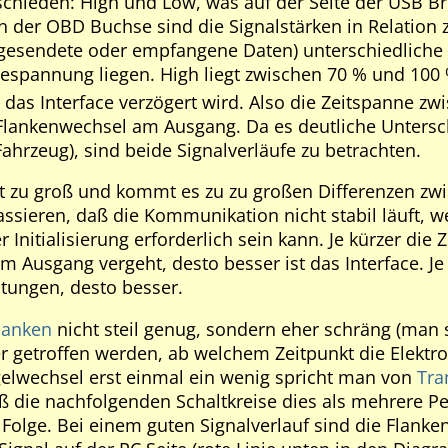
chieden: High und Low, was auf der Seite der USB Brid
n der OBD Buchse sind die Signalstärken in Relation 
(gesendete oder empfangene Daten) unterschiedliche
iespannung liegen. High liegt zwischen 70 % und 100
das Interface verzögert wird. Also die Zeitspanne 
Flankenwechsel am Ausgang. Da es deutliche Untersc
hrzeug), sind beide Signalverläufe zu betrachten.
eit zu groß und kommt es zu zu großen Differenzen 
ssieren, daß die Kommunikation nicht stabil läuft, we
er Initialisierung erforderlich sein kann. Je kürzer 
m Ausgang vergeht, desto besser ist das Interface. Je
htungen, desto besser.
lanken
nicht steil genug, sondern eher schräng (man s
 getroffen werden, ab welchem Zeitpunkt die Elektroni
elwechsel erst einmal ein wenig spricht man von
Tra
ß die nachfolgenden Schaltkreise dies als mehrere Pe
Folge. Bei einem guten Signalverlauf sind die Flanken