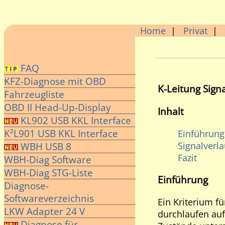
Home
|
Privat
|
FAQ
KFZ-Diagnose mit OBD
K-Leitung Sign
Fahrzeugliste
OBD II Head-Up-Display
Inhalt
KL902 USB KKL Interface
K²L901 USB KKL Interface
Einführung
Signalverla
WBH USB 8
Fazit
WBH-Diag Software
WBH-Diag STG-Liste
Einführung
Diagnose-
Softwareverzeichnis
Ein Kriterium fü
LKW Adapter 24 V
durchlaufen au
Diagnose für