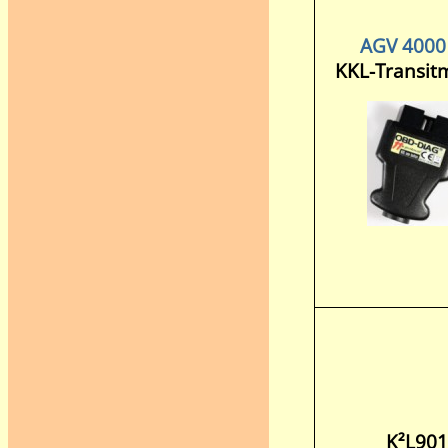
AGV 4000
KKL-Transit
K²L901