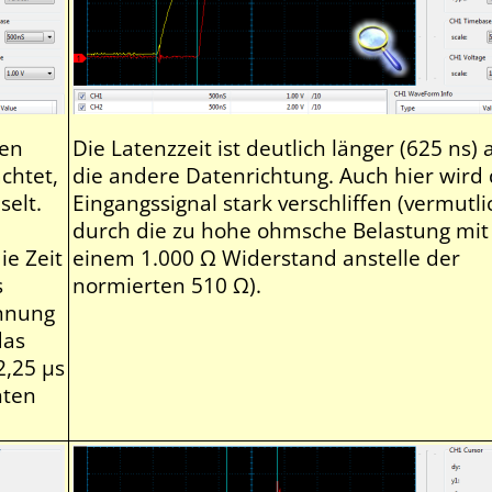
hen
Die Latenzzeit ist deutlich länger (625 ns) a
chtet,
die andere Datenrichtung. Auch hier wird
selt.
Eingangssignal stark verschliffen (vermutli
durch die zu hohe ohmsche Belastung mit
ie Zeit
einem 1.000 Ω Widerstand anstelle der
s
normierten 510 Ω).
nnung
das
2,25 µs
nten