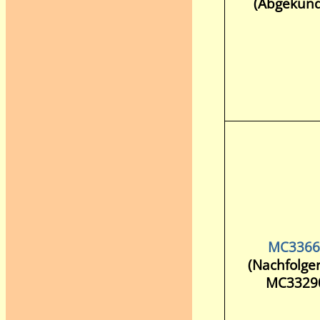
(Abgekünd
MC3366
(Nachfolge
MC3329