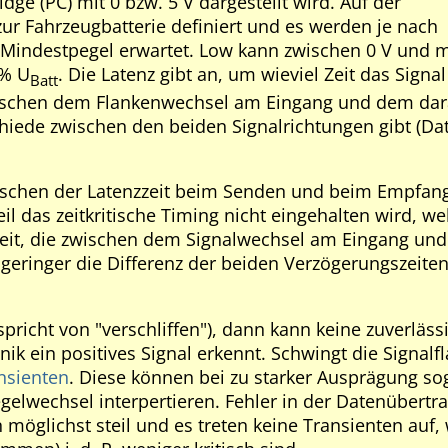
ge (PC) mit 0 bzw. 5 V dargestellt wird. Auf der
zur Fahrzeugbatterie definiert und es werden je nach
 Mindestpegel erwartet. Low kann zwischen 0 V und 
 % U
. Die Latenz gibt an, um wieviel Zeit das Signal
Batt
zwischen dem Flankenwechsel am Eingang und dem da
hiede zwischen den beiden Signalrichtungen gibt (Da
zwischen der Latenzzeit beim Senden und beim Empfan
il das zeitkritische Timing nicht eingehalten wird, we
die Zeit, die zwischen dem Signalwechsel am Eingang un
 geringer die Differenz der beiden Verzögerungszeiten
pricht von "verschliffen"), dann kann keine zuverläss
k ein positives Signal erkennt. Schwingt die Signalf
nsienten
. Diese können bei zu starker Ausprägung so
gelwechsel interpertieren. Fehler in der Datenübertr
 möglichst steil und es treten keine Transienten auf,