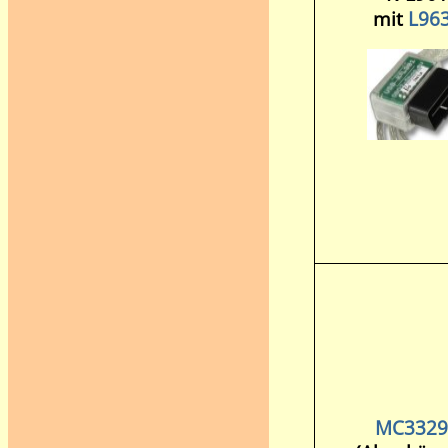
mit
L96
MC3329