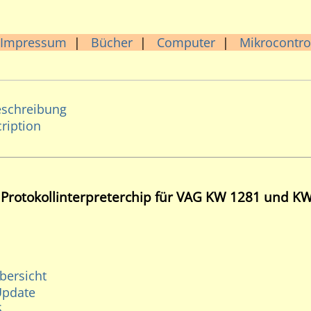
Impressum
|
Bücher
|
Computer
|
Mikrocontro
eschreibung
ription
Protokollinterpreterchip für VAG KW 1281 und K
bersicht
Update
S