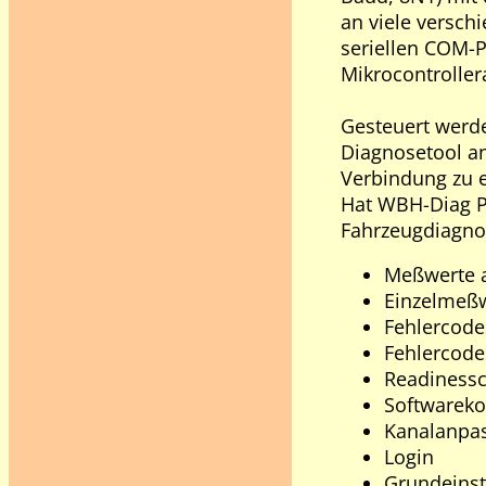
an viele versch
seriellen COM-Po
Mikrocontroller
Gesteuert werde
Diagnosetool an
Verbindung zu e
Hat WBH-Diag Pr
Fahrzeugdiagnos
Meßwerte 
Einzelmeßw
Fehlercode
Fehlercode
Readinessc
Softwareko
Kanalanpa
Login
Grundeinst