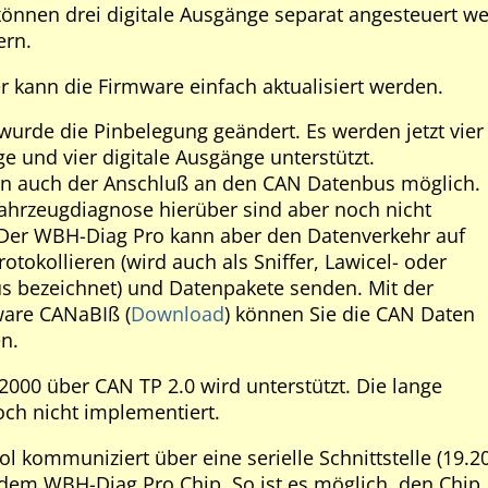
können drei digitale Ausgänge separat angesteuert 
ern.
 kann die Firmware einfach aktualisiert werden.
wurde die Pinbelegung geändert. Es werden jetzt vier
e und vier digitale Ausgänge unterstützt.
nun auch der Anschluß an den CAN Datenbus möglich.
Fahrzeugdiagnose hierüber sind aber noch nicht
 Der WBH-Diag Pro kann aber den Datenverkehr auf
tokollieren (wird auch als Sniffer, Lawicel- oder
 bezeichnet) und Datenpakete senden. Mit der
ware CANaBIß (
Download
) können Sie die CAN Daten
n.
2000 über CAN TP 2.0 wird unterstützt. Die lange
och nicht implementiert.
l kommuniziert über eine serielle Schnittstelle (19.2
dem WBH-Diag Pro Chip. So ist es möglich, den Chip