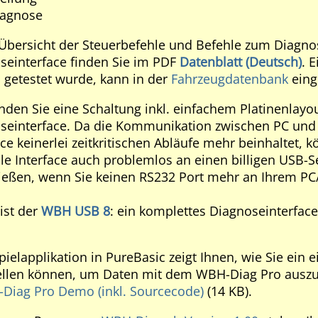
diagnose
Übersicht der Steuerbefehle und Befehle zum Diagnose
oseinterface finden Sie im PDF
Datenblatt (Deutsch)
. 
s getestet wurde, kann in der
Fahrzeugdatenbank
eing
nden Sie eine Schaltung inkl. einfachem Platinenlayou
oseinterface. Da die Kommunikation zwischen PC und
ce keinerlei zeitkritischen Abläufe mehr beinhaltet, 
lle Interface auch problemlos an einen billigen USB-Se
ießen, wenn Sie keinen RS232 Port mehr an Ihrem PC
ist der
WBH USB 8
: ein komplettes Diagnoseinterface 
pielapplikation in PureBasic zeigt Ihnen, wie Sie ein 
llen können, um Daten mit dem WBH-Diag Pro auszu
iag Pro Demo (inkl. Sourcecode)
(14 KB).