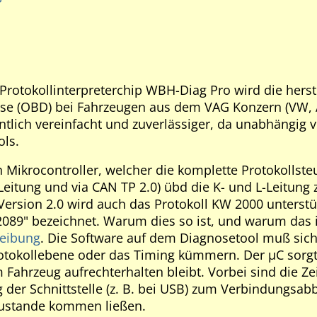
rotokollinterpreterchip WBH-Diag Pro wird die herste
se (OBD) bei Fahrzeugen aus dem VAG Konzern (VW, A
ntlich vereinfacht und zuverlässiger, da unabhängig
ols.
in Mikrocontroller, welcher die komplette Protokolls
eitung und via CAN TP 2.0) übd die K- und L-Leitung
 Version 2.0 wird auch das Protokoll KW 2000 unterstü
2089" bezeichnet. Warum dies so ist, und warum das im
reibung
. Die Software auf dem Diagnosetool muß sich w
tokollebene oder das Timing kümmern. Der µC sorgt 
Fahrzeug aufrechterhalten bleibt. Vorbei sind die Z
 der Schnittstelle (z. B. bei USB) zum Verbindungsab
ustande kommen ließen.