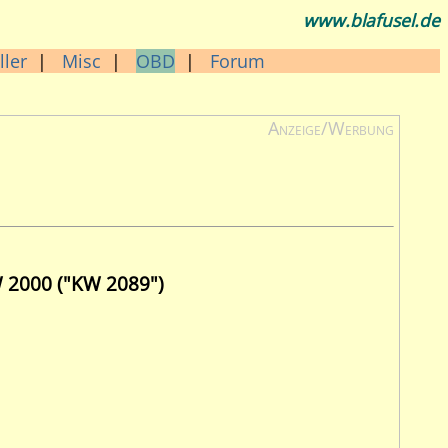
www.blafusel.de
ller
|
Misc
|
OBD
|
Forum
Anzeige/Werbung
W 2000 ("KW 2089")