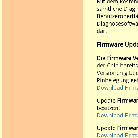
Mit dem koste
sämtliche Diag
Benutzeroberflä
Diagnosesoftwa
dar.
Firmware Upd
Die
Firmware Ve
der Chip bereits
Versionen gibt 
Pinbelegung geä
Download Firm
Update
Firmwar
besitzen!
Download Firm
Update
Firmwar
Download Firm