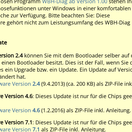
nlosen Programm
WBH-Diag ab Version 1.00
stehen I
nosefunktionen unter Windows in einer komfortablen
che zur Verfügung. Bitte beachten Sie: Diese
re gehört nicht zum Leistungsumfang des WBH-Diag P
ate
rsion 2.4
können Sie mit dem Bootloader selber auf d
 einen Bootloader besitzt. Dies ist der Fall, wenn Sie
es ein Upgrade bzw. ein Update. Ein Update auf Versio
ndert hat.
ware Version
2.4
(9.4.2013) (ca. 200 KB) als ZIP-File ink
e Version 4.6
: Dieses Update ist nur für die Chips ge
ware Version
4.6
(1.2.2016) als ZIP-File inkl. Anleitung.
e Version 7.1
: Dieses Update ist nur für die Chips gee
ware Version
7.1
als ZIP-File inkl. Anleitung.