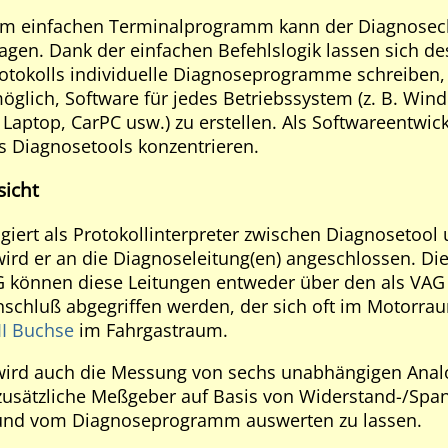
nem einfachen Terminalprogramm kann der Diagnose
ragen. Dank der einfachen Befehlslogik lassen sich
tokolls individuelle Diagnoseprogramme schreiben, d
 möglich, Software für jedes Betriebssystem (z. B. Wi
Laptop, CarPC usw.) zu erstellen. Als Softwareentwick
s Diagnosetools konzentrieren.
sicht
iert als Protokollinterpreter zwischen Diagnosetool
wird er an die Diagnoseleitung(en) angeschlossen. Die
G können diese Leitungen entweder über den als VAG
schluß abgegriffen werden, der sich oft im Motorrau
I Buchse
im Fahrgastraum.
wird auch die Messung von sechs unabhängigen Analo
 zusätzliche Meßgeber auf Basis von Widerstand-/Sp
und vom Diagnoseprogramm auswerten zu lassen.