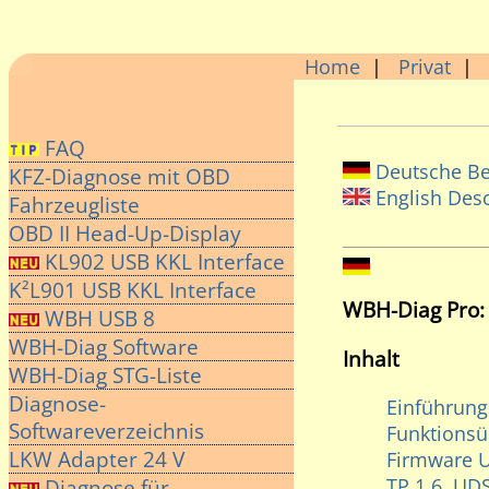
Home
|
Privat
|
FAQ
Deutsche B
KFZ-Diagnose mit OBD
English Desc
Fahrzeugliste
OBD II Head-Up-Display
KL902 USB KKL Interface
K²L901 USB KKL Interface
WBH-Diag Pro: 
WBH USB 8
WBH-Diag Software
Inhalt
WBH-Diag STG-Liste
Diagnose-
Einführung
Softwareverzeichnis
Funktionsü
LKW Adapter 24 V
Firmware 
TP 1.6, UD
Diagnose für