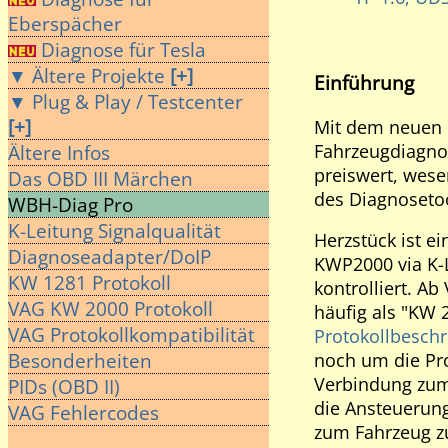
Eberspächer
Diagnose für Tesla
▼ Ältere Projekte
[+]
Einführung
▼ Plug & Play / Testcenter
[+]
Mit dem neuen P
Fahrzeugdiagno
Ältere Infos
preiswert, wese
Das OBD III Märchen
des Diagnoseto
WBH-Diag Pro
K-Leitung Signalqualität
Herzstück ist e
Diagnoseadapter/DoIP
KWP2000 via K-L
KW 1281 Protokoll
kontrolliert. Ab
VAG KW 2000 Protokoll
häufig als "KW 
VAG Protokollkompatibilität
Protokollbesch
noch um die Pro
Besonderheiten
Verbindung zum 
PIDs (OBD II)
die Ansteuerung
VAG Fehlercodes
zum Fahrzeug z