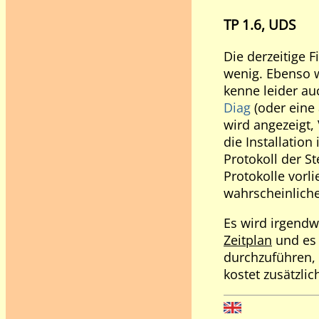
TP 1.6, UDS
Die derzeitige 
wenig. Ebenso w
kenne leider au
Diag
(oder eine
wird angezeigt,
die Installatio
Protokoll der S
Protokolle vorl
wahrscheinlicher
Es wird irgendw
Zeitplan
und es 
durchzuführen, d
kostet zusätzlic