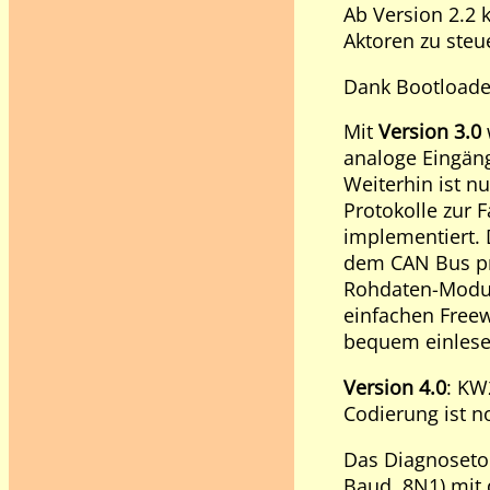
Ab Version 2.2 
Aktoren zu steu
Dank Bootloader
Mit
Version 3.0
analoge Eingäng
Weiterhin ist 
Protokolle zur 
implementiert.
dem CAN Bus pro
Rohdaten-Modus
einfachen Free
bequem einlese
Version 4.0
: KW
Codierung ist n
Das Diagnosetoo
Baud, 8N1) mit 