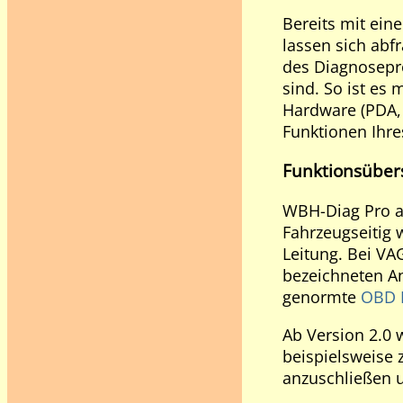
Bereits mit ei
lassen sich abf
des Diagnosepro
sind. So ist es
Hardware (PDA, 
Funktionen Ihre
Funktionsüber
WBH-Diag Pro ag
Fahrzeugseitig 
Leitung. Bei VA
bezeichneten An
genormte
OBD I
Ab Version 2.0 
beispielsweise
anzuschließen 